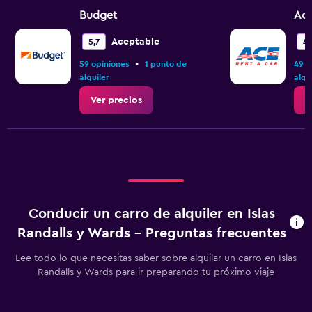
Budget
Ac
Aceptable
5,7
4,
•
59 opiniones
1 punto de
49 o
alquiler
alqu
Ver precios
V
Conducir un carro de alquiler en Islas
Randalls y Wards - Preguntas frecuentes
Lee todo lo que necesitas saber sobre alquilar un carro en Islas
Randalls y Wards para ir preparando tu próximo viaje