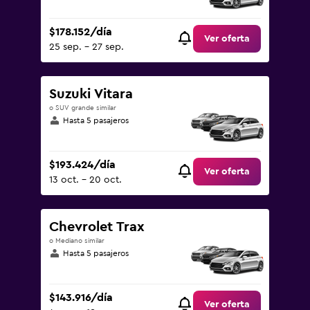
$178.152/día
Ver oferta
25 sep. - 27 sep.
Suzuki Vitara
o SUV grande similar
Hasta 5 pasajeros
$193.424/día
Ver oferta
13 oct. - 20 oct.
Chevrolet Trax
o Mediano similar
Hasta 5 pasajeros
$143.916/día
Ver oferta