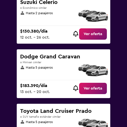
Suzuki Celerio
o Económico similar
Hasta 2 pasajeros
$130.380/día
Ver oferta
12 oct. - 26 oct.
Dodge Grand Caravan
o Minivan similar
Hasta 5 pasajeros
$183.390/día
Ver oferta
13 oct. - 20 oct.
Toyota Land Cruiser Prado
o SUV tamaño estándar similar
Hasta 5 pasajeros