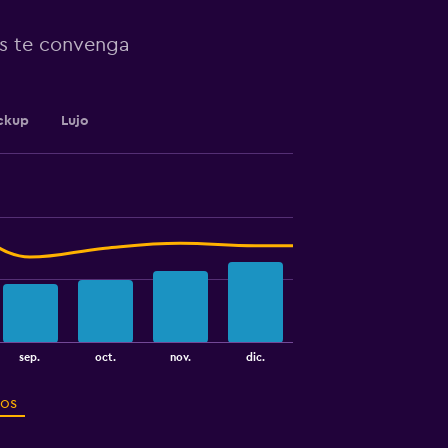
ás te convenga
ckup
Lujo
sep.
oct.
nov.
dic.
ros