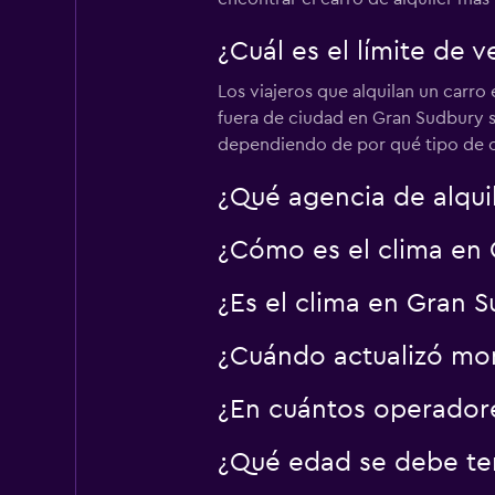
Rentals
¿Cuál es el límite de 
2 puntos de alquiler
Los viajeros que alquilan un carro
fuera de ciudad en Gran Sudbury s
dependiendo de por qué tipo de car
Sunnycars
¿Qué agencia de alqui
1 punto de alquiler
¿Cómo es el clima en 
¿Es el clima en Gran S
¿Cuándo actualizó mom
¿En cuántos operador
¿Qué edad se debe ten