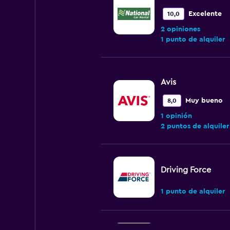
Excelente
10,0
2 opiniones
1 punto de alquiler
Avis
Muy bueno
8,0
1 opinión
2 puntos de alquiler
Driving Force
1 punto de alquiler