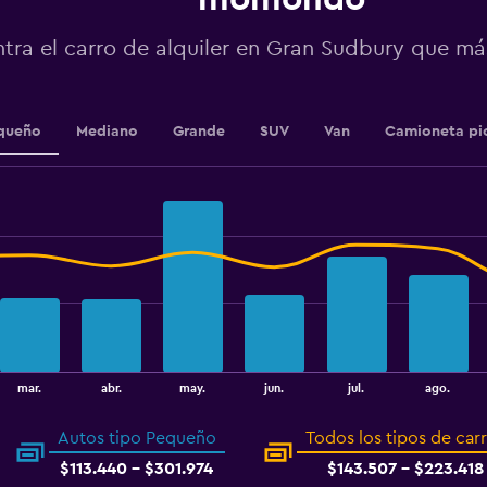
0
to
tra el carro de alquiler en Gran Sudbury que m
3.6.
queño
Mediano
Grande
SUV
Van
Camioneta pi
mar.
abr.
may.
jun.
jul.
ago.
Autos tipo Pequeño
Todos los tipos de car
$113.440 - $301.974
$143.507 - $223.418