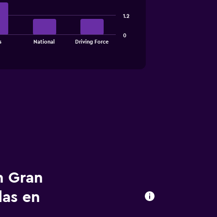
1.2
0
s
National
Driving Force
n Gran
das en