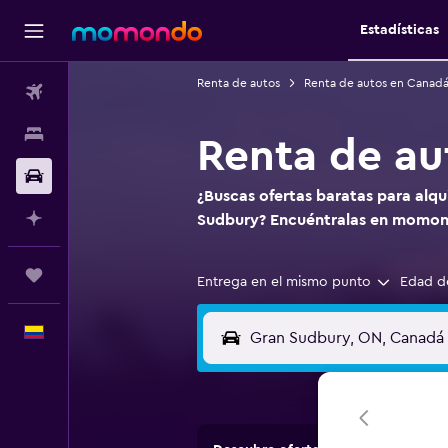
Estadísticas
Renta de autos
Renta de autos en Canad
Vuelos
Alojamientos
Renta de au
Carros
¿Buscas ofertas baratas para alqu
Planifica con IA
Sudbury? Encuéntralas en momon
Trips
Entrega en el mismo punto
Edad d
Español