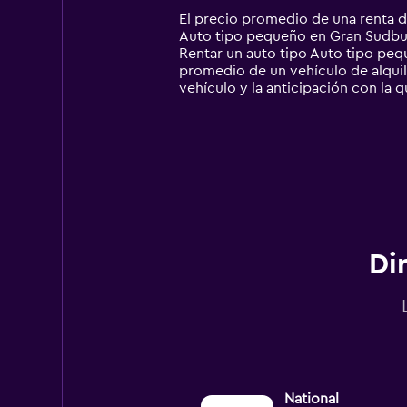
14
El precio promedio de una renta 
categories.
Auto tipo pequeño en Gran Sudbury,
The
Rentar un auto tipo Auto tipo pe
chart
promedio de un vehículo de alquile
has
vehículo y la anticipación con la q
1
Y
axis
displaying
values.
Range:
0
to
360000.
Di
National