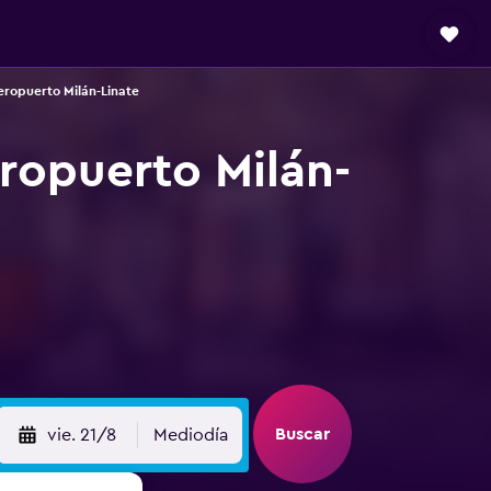
eropuerto Milán-Linate
ropuerto Milán-
Buscar
vie. 21/8
Mediodía