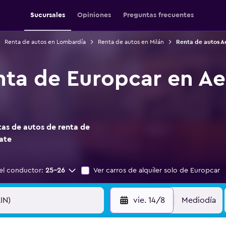
Sucursales
Opiniones
Preguntas frecuentes
Renta de autos en Lombardía
Renta de autos en Milán
Renta de autos A
nta de Europcar en Ae
as de autos de renta de
ate
el conductor:
25-26
Ver carros de alquiler solo de Europcar
vie. 14/8
Mediodía