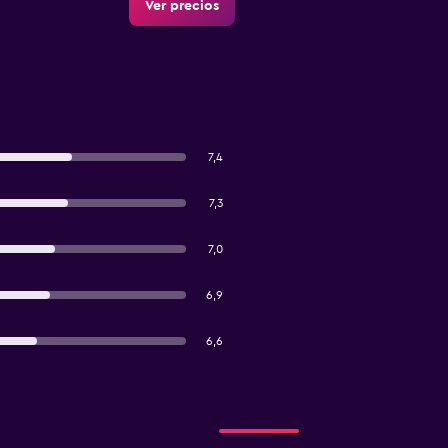
Ver precios
7,4
7,3
7,0
6,9
6,6