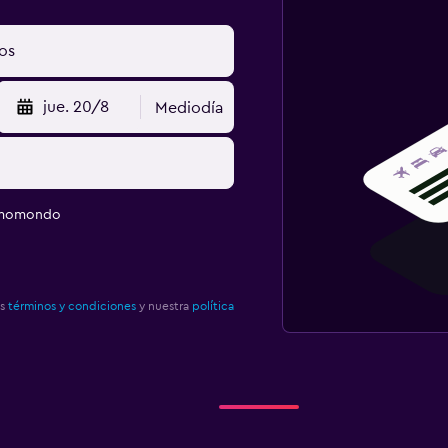
jue. 20/8
Mediodía
e momondo
os
términos y condiciones
y nuestra
política