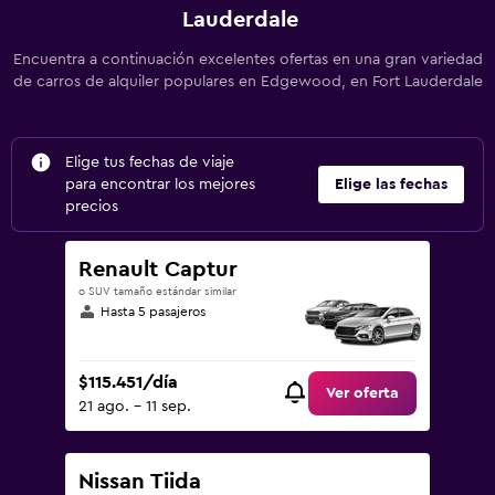
Lauderdale
Encuentra a continuación excelentes ofertas en una gran variedad
de carros de alquiler populares en Edgewood, en Fort Lauderdale
Elige tus fechas de viaje
para encontrar los mejores
Elige las fechas
precios
Renault Captur
o SUV tamaño estándar similar
Hasta 5 pasajeros
$115.451/día
Ver oferta
21 ago. - 11 sep.
Nissan Tiida