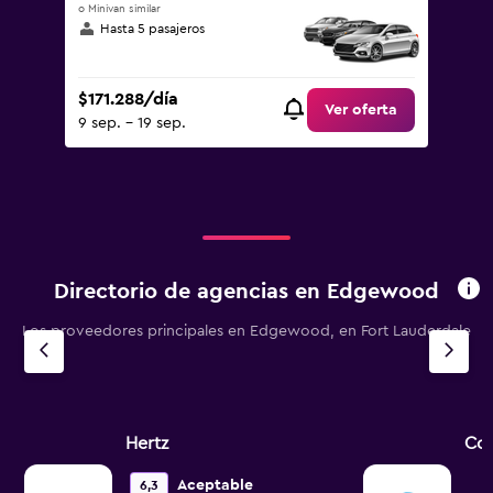
o Minivan similar
Hasta 5 pasajeros
$171.288/día
Ver oferta
9 sep. - 19 sep.
Directorio de agencias en Edgewood
Los proveedores principales en Edgewood, en Fort Lauderdale
Hertz
Cor
Aceptable
6,3