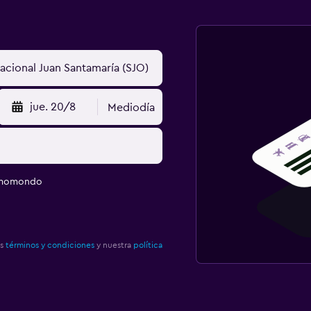
jue. 20/8
Mediodía
e momondo
os
términos y condiciones
y nuestra
política