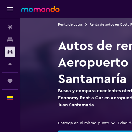
Renta de autos
Renta de autos en Costa R
Vuelos
Alojamientos
Autos de re
Carros
Aeropuerto 
Planifica con IA
Santamaría
Trips
Busca y compara excelentes ofert
Economy Rent a Car en Aeropuert
Español
Juan Santamaría
Entrega en el mismo punto
Edad d