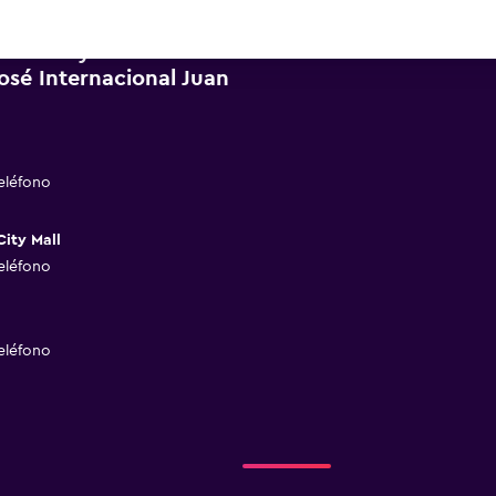
 Economy Rent a Car
osé Internacional Juan
eléfono
ity Mall
eléfono
eléfono