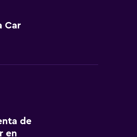
a Car
enta de
r en