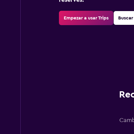
reserves.
Empezar a usar Trips
Buscar 
Rec
Cambi