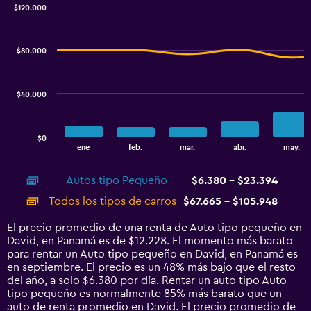
0
$120.000
Combination
to
Chart
graphic.
chart
2.4.
with
$80.000
2
data
series.
$40.000
The
chart
has
$0
1
End
ene
feb.
mar.
abr.
may.
of
X
interactive
axis
chart
Autos tipo Pequeño
$6.380 - $23.394
displaying
categories.
Todos los tipos de carros
$67.665 - $105.948
Range:
14
El precio promedio de una renta de Auto tipo pequeño en
categories.
David, en Panamá es de $12.228. El momento más barato
The
para rentar un Auto tipo pequeño en David, en Panamá es
chart
en septiembre. El precio es un 48% más bajo que el resto
has
del año, a solo $6.380 por día. Rentar un auto tipo Auto
1
tipo pequeño es normalmente 85% más barato que un
Y
auto de renta promedio en David. El precio promedio de