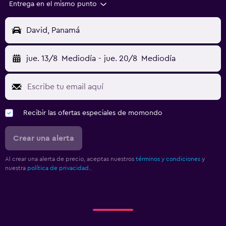
Entrega en el mismo punto
David, Panamá
jue. 13/8
Mediodía
-
jue. 20/8
Mediodía
Recibir las ofertas especiales de momondo
Crear una alerta
Al crear una alerta de precio, aceptas nuestros
términos y condiciones
y
nuestra
política de privacidad.
.