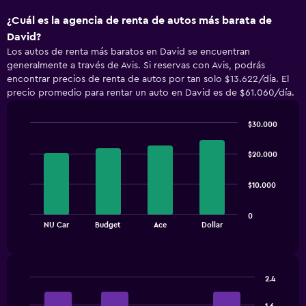
¿Cuál es la agencia de renta de autos más barata de
David?
Los autos de renta más baratos en David se encuentran
generalmente a través de Avis. Si reservas con Avis, podrás
encontrar precios de renta de autos por tan solo $13.622/día. El
precio promedio para rentar un auto en David es de $61.060/día.
$30.000
Bar
Chart
graphic.
chart
$20.000
with
4
bars.
$10.000
The
0
chart
End
NU Car
Budget
Ace
Dollar
of
has
interactive
1
chart
X
axis
2.4
displaying
Bar
Chart
categories.
graphic.
chart