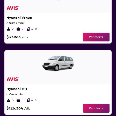
Hyundai Venue
o SUV similar
2
2
4-5
$37.963
Ver oferta
/día
Hyundai H-1
o Van similar
5
5
4-5
$126.364
Ver oferta
/día