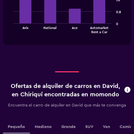
1.6
Range:
with
4
4
0.8
bars.
categories.
The
The
0
chart
Avis
National
Ace
Automarket
chart
has
End
Rent a Car
of
has
1
interactive
1
Y
chart
X
axis
axis
displaying
displaying
values.
categories.
Range:
Range:
0
4
to
categories.
30000.
Ofertas de alquiler de carros en David,
The
chart
en Chiriquí encontradas en momondo
has
1
Encuentra el carro de alquiler en David que más te convenga
Y
axis
displaying
values.
Pequeño
Mediano
Grande
SUV
Van
Camion
Range: