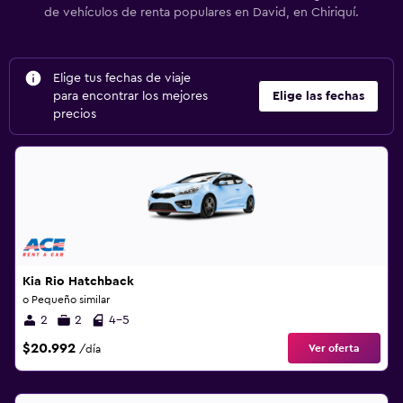
de vehículos de renta populares en David, en Chiriquí.
Elige tus fechas de viaje
para encontrar los mejores
Elige las fechas
precios
Kia Rio Hatchback
o Pequeño similar
2
2
4-5
$20.992
Ver oferta
/día