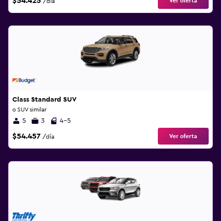
$54.425
Ver oferta
/día
Class Standard SUV
o SUV similar
5
3
4-5
$54.457
Ver oferta
/día