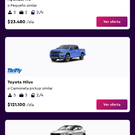
o Pequeño similar
2
2
2/4
$23.480
Ver oferta
/día
Toyota Hilux
o Camioneta pickup similar
5
3
2/4
$121.100
Ver oferta
/día