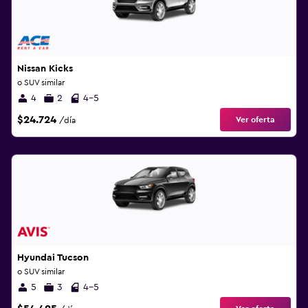
Nissan Kicks
o SUV similar
4
2
4-5
$24.724
Ver oferta
/día
Hyundai Tucson
o SUV similar
5
3
4-5