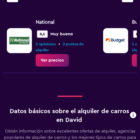
National
Bu
Muy bueno
8,6
8,
•
2 opiniones
2 puntos de
5 op
alquiler
alqu
Ver precios
V
Datos básicos sobre el alquiler de carros
en David
Obtén información sobre excelentes ofertas de alquiler, agencias
populares de alquiler de carros y los mejores tipos de carros para