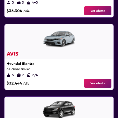
5
3
4-5
$36.304
Ver oferta
/día
Hyundai Elantra
o Grande similar
5
2
2/4
$32.444
Ver oferta
/día