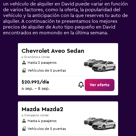
axis
un vehículo de alquiler en David puede variar en función
displaying
de varios factores, como la oferta, la popularidad del
values.
vehículo y la anticipación con la que reserves tu auto de
Range:
alquiler. A continuación te presentamos los mejores
0
precios de alquiler de Auto tipo pequeño en David
to
encontrados en momondo en la última semana.
120000.
Chevrolet Aveo Sedan
o Económico similar
Hasta 2 pasajeros
Vehículos de 5 puertas
$20.992/día
Ver oferta
4 sep. - 8 sep.
Mazda Mazda2
o Compacto similar
Hasta 4 pasajeros
Vehículos de 5 puertas