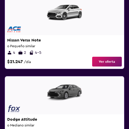
Nissan Versa Note
o Pequeño similar
4
2
4-5
$21.247
Ver oferta
/día
Dodge Attitude
o Mediano similar