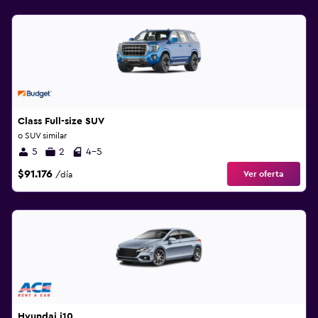
Class Full-size SUV
o SUV similar
5
2
4-5
$91.176
Ver oferta
/día
Hyundai i10