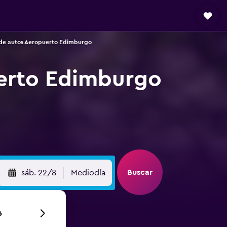
de autos Aeropuerto Edimburgo
uerto Edimburgo
Buscar
sáb. 22/8
Mediodía
6