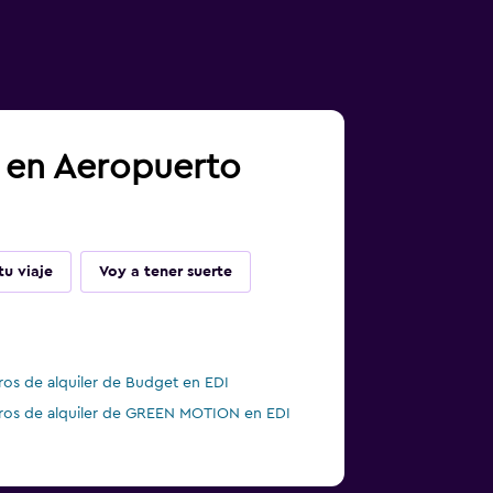
a en Aeropuerto
u viaje
Voy a tener suerte
ros de alquiler de Budget en EDI
ros de alquiler de GREEN MOTION en EDI