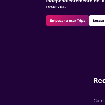
independientemente del lu
reserves.
Empezar a usar Trips
Buscar 
Rec
Cambi