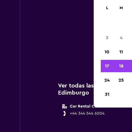
L
M
3
4
A c
10
11
agenci
17
18
24
25
Ver todas las agencias de 
Edimburgo
31
Car Rental Centre
+44 344 544 6004