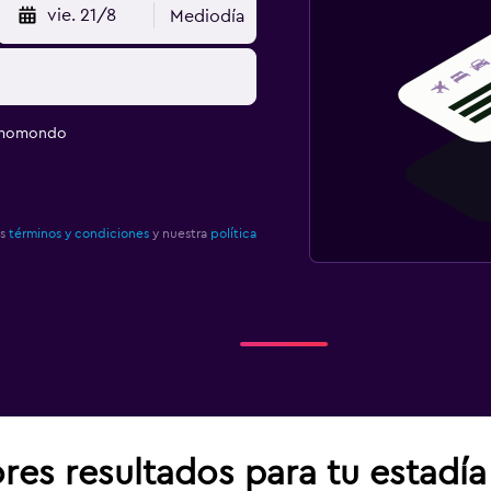
vie. 21/8
Mediodía
e momondo
os
términos y condiciones
y nuestra
política
res resultados para tu estadí