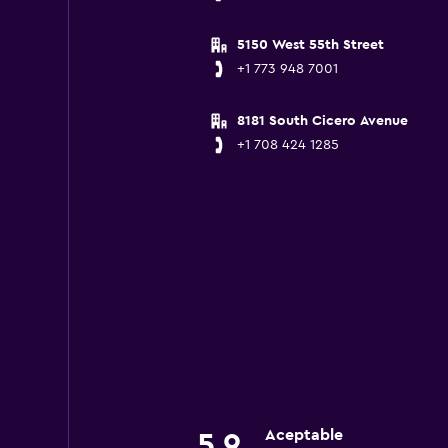
5150 West 55th Street
+1 773 948 7001
8181 South Cicero Avenue
+1 708 424 1285
Aceptable
5,9