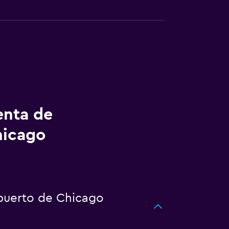
enta de
hicago
opuerto de Chicago