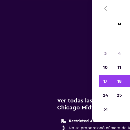
L
M
3
4
A c
10
11
agen
17
18
24
25
Ver todas las agencias de 
Chicago Midway
31
Restricted Atlantic Aviation Km
No se proporcionó número de t