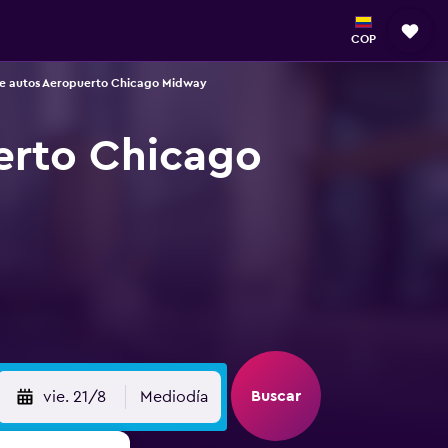
COP
e autos Aeropuerto Chicago Midway
erto Chicago
Buscar
vie. 21/8
Mediodía