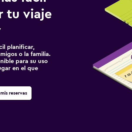
 tu viaje
v
l planificar,
migos o la familia.
onible para su uso
gar en el que
mis reservas