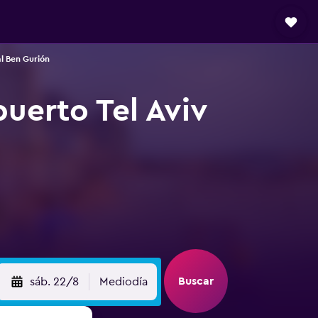
al Ben Gurión
uerto Tel Aviv
Buscar
sáb. 22/8
Mediodía