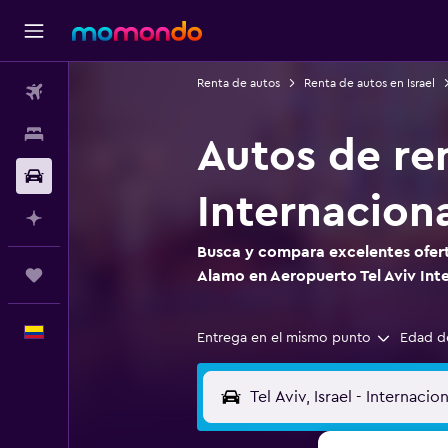
Renta de autos
Renta de autos en Israel
Vuelos
Alojamientos
Autos de re
Carros
Internacion
Planifica con IA
Busca y compara excelentes ofert
Trips
Alamo en Aeropuerto Tel Aviv Int
Español
Entrega en el mismo punto
Edad d