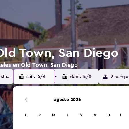
Old Town, San Diego
teles en Old Town, San Diego
sáb. 15/8
-
dom. 16/8
2 huéspe
agosto 2026
L
M
M
J
V
S
D
L