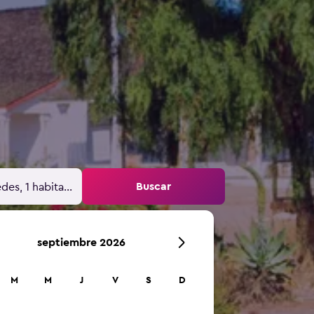
Buscar
des, 1 habitación
septiembre 2026
M
M
J
V
S
D