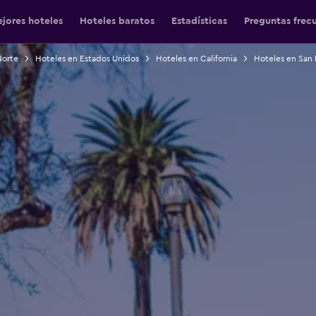
jores hoteles
Hoteles baratos
Estadísticas
Preguntas frec
Norte
Hoteles en Estados Unidos
Hoteles en California
Hoteles en San