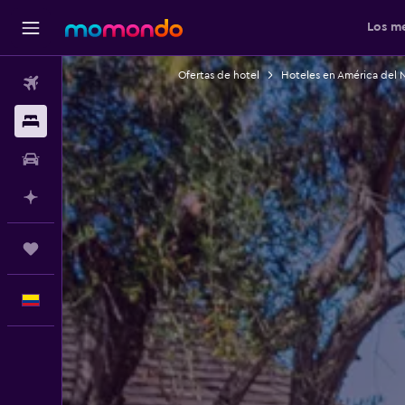
Los me
Ofertas de hotel
Hoteles en América del 
Vuelos
Alojamientos
Carros
Planifica con IA
Trips
Español