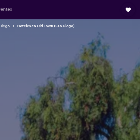
uentes
 Diego
Hoteles en Old Town (San Diego)