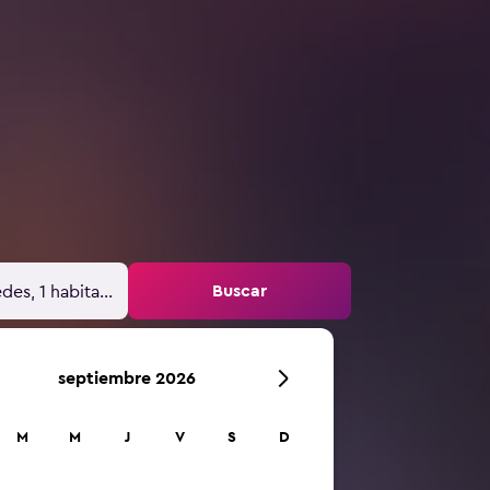
Buscar
des, 1 habitación
septiembre 2026
M
M
J
V
S
D