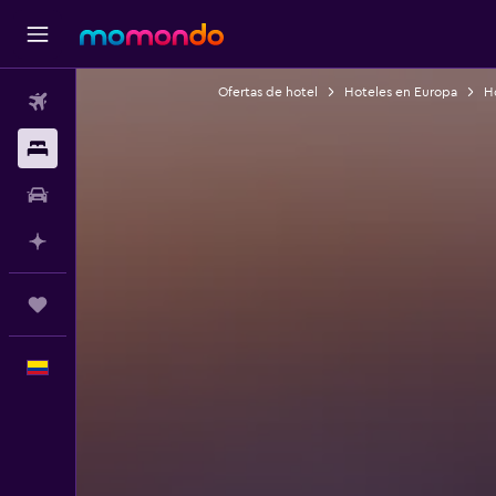
Ofertas de hotel
Hoteles en Europa
Ho
Vuelos
Alojamientos
Carros
Planifica con IA
Trips
Español