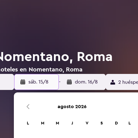
 Nomentano, Roma
 hoteles en Nomentano, Roma
sáb. 15/8
-
dom. 16/8
2 huéspe
agosto 2026
L
M
M
J
V
S
D
L