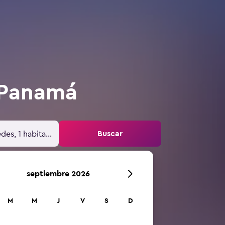
 Panamá
Buscar
des, 1 habitación
septiembre 2026
M
M
J
V
S
D