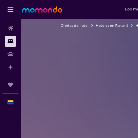
Los me
Ofertas de hotel
Hoteles en Panamá
H
Vuelos
Alojamientos
Carros
Planifica con IA
Trips
Español