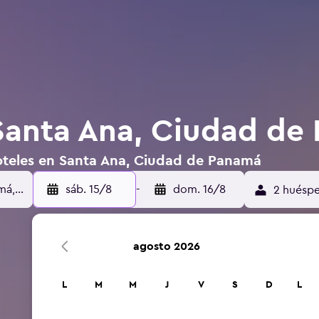
Santa Ana, Ciudad de
oteles en Santa Ana, Ciudad de Panamá
sáb. 15/8
-
dom. 16/8
2 huéspe
agosto 2026
L
M
M
J
V
S
D
L