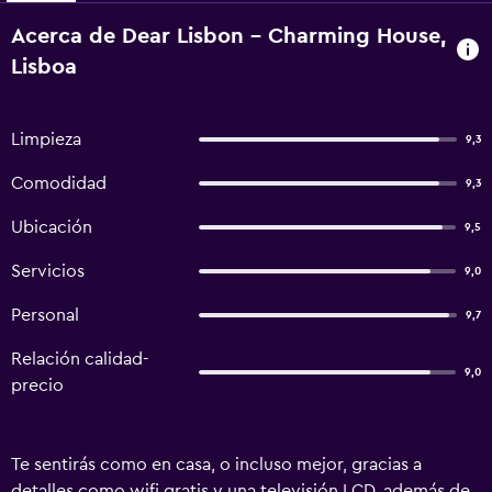
Acerca de Dear Lisbon - Charming House,
Lisboa
Limpieza
9,3
Comodidad
9,3
Ubicación
9,5
Servicios
9,0
Personal
9,7
Relación calidad-
9,0
precio
Te sentirás como en casa, o incluso mejor, gracias a
detalles como wifi gratis y una televisión LCD, además de