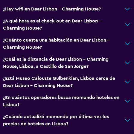
Baño
¿Hay wifi en Dear Lisbon - Charming House?
Ducha
¿A qué hora es el check-out en Dear Lisbon -
Secador de pelo
Charming House?
Aseo
¿Cuánto cuesta una habitación en Dear Lisbon -
Papel higiénico
Charming House?
Cepillo de dientes
¿Cuál es la distancia de Dear Lisbon - Charming
Albornoz
House, Lisboa, a Castillo de San Jorge?
Baño privado
¿Está Museo Calouste Gulbenkian, Lisboa cerca de
Ducha italiana
Dear Lisbon - Charming House?
¿En cuántos operadores busca momondo hoteles en
Sistema de entretenimiento
Lisboa?
TV de pantalla plana
¿Cuándo actualizó momondo por última vez los
Biblioteca
precios de hoteles en Lisboa?
Sala de estar/TV compartida