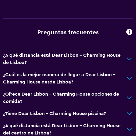
Teléfono
Vista a la piscina
Espacio de almacenamiento
Preguntas frecuentes
Servicios y facilidades
Servicio de conserjería
¿A qué distancia está Dear Lisbon - Charming House
Caja fuerte
de Lisboa?
Servicio de habitaciones
¿Cuál es la mejor manera de llegar a Dear Lisbon -
Mostrador de información turística
Charming House desde Lisboa?
Acceso con llave
¿Ofrece Dear Lisbon - Charming House opciones de
Check-out exprés
comida?
Botella de agua
¿Tiene Dear Lisbon - Charming House piscina?
Check-in/check-out privado
Recepción 24 horas
¿A qué distancia está Dear Lisbon - Charming House
del centro de Lisboa?