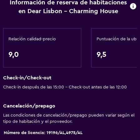
Información de reserva de habitaciones
Calefacción
en Dear Lisbon - Charming House
Gel de ducha
Aire acondicionado
Papeleras
Relación calidad-precio
Puntuación de la ubi
Acondicionador
9,0
9,5
General
Ventana
Check-in/Check-out
Vista a una calle tranquila
Check-in después de las 15:00 - Check-out antes de las 12:00
Zona de estar
Vista al jardín
Cancelación/prepago
Piso de parquet o madera noble
Las condiciones de cancelación/prepago pueden variar según el
Vista al patio interior
tipo de habitación y el proveedor.
Sofá
Número de licencia: 19196/AL,4975/AL