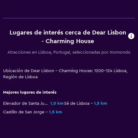
TV por cable o vía satélite
TV
Accesibilidad y adecuación
Lugares de interés cerca de Dear Lisbon
- Charming House
Para no fumadores
Plantas superiores accesibles por escaleras
Atracciones en Lisboa, Portugal, seleccionadas por momondo
Áreas designadas para fumadores
Ubicación de Dear Lisbon - Charming House: 1200-124 Lisboa,
Región de Lisboa
Aire libre
Terraza/patio
Mejores lugares de interés
Terraza
Elevador de Santa Justa
1,0 km
Sé de Lisboa
1,5 km
Jardín
Castillo de San Jorge
1,5 km
Salud y seguridad
Limpieza diaria