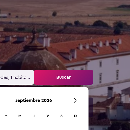
Buscar
des, 1 habitación
septiembre 2026
M
M
J
V
S
D