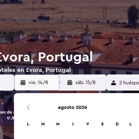
Evora, Portugal
teles en Evora, Portugal
vie. 14/8
-
sáb. 15/8
2 huéspe
agosto 2026
s de opciones de hoteles y alojamientos.
L
M
M
J
V
S
D
L