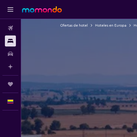
Ofertas de hotel
Hoteles en Europa
H
Vuelos
Alojamientos
Carros
Planifica con IA
Trips
Español