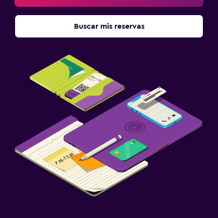
Comidas para niños
Buscar mis reservas
Buffet infantil
Servicios de cuidado de niños (con cargos)
Aire libre
Jardín
Terraza/patio
Sillas de playa
Zona de trabajo
Fax/fotocopiadora
Caja fuerte para laptops
Escritorio