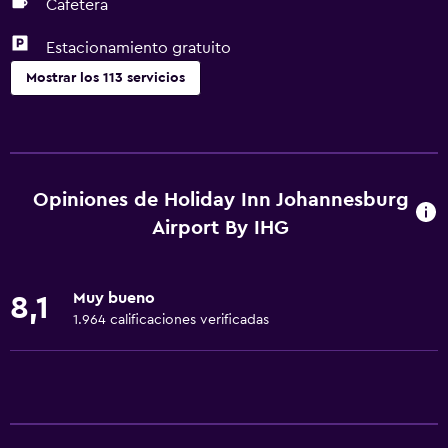
Cafetera
Estacionamiento gratuito
Mostrar los 113 servicios
Servicios básicos
Wifi disponible en todas las instalaciones
Internet
Opiniones de Holiday Inn Johannesburg
Ventilador
Airport By IHG
Extinguidor
Artículos de aseo gratis
Muy bueno
8,1
Alarma de humo
1.964 calificaciones verificadas
Calefacción
Aire acondicionado
Wifi gratis
Ropa de cama