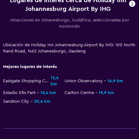
Lugares de interés cerca de Holiday Inn
Johannesburg Airport By IHG
Tina de baño
Aseo
Atracciones en Johanesburgo, Sudáfrica, seleccionadas por
momondo
Papel higiénico
Ducha italiana
Ubicación de Holiday Inn Johannesburg Airport By IHG: 100 North
Rand Road, 1462 Johanesburgo, Gauteng
General
Vista a la piscina
Mejores lugares de interés
Espacio de almacenamiento
12,6
Eastgate Shopping Centre
Union Observatory
16,9 km
km
Zona de estar
Estadio Ellis Park
18,4 km
Carlton Centre
19,9 km
Habitaciones insonorizadas
Sandton City
20,4 km
Teléfono
Alfombrado
Vista a la ciudad