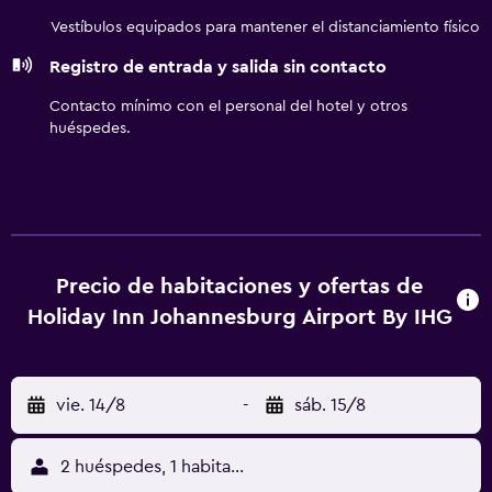
botella de agua gratuita y cafetera y tetera. Se ofrece
Vestíbulos equipados para mantener el distanciamiento físico
servicio de limpieza todos los días. Los servicios de ocio y
Registro de entrada y salida sin contacto
esparcimiento en este hotel incluyen una piscina al aire
libre, baño turco y gimnasio.
Contacto mínimo con el personal del hotel y otros
huéspedes.
Precio de habitaciones y ofertas de
Holiday Inn Johannesburg Airport By IHG
vie. 14/8
-
sáb. 15/8
2 huéspedes, 1 habitación