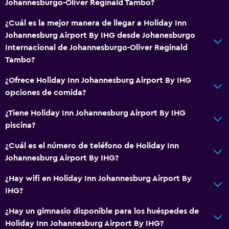
Johannesburgo-Oliver Reginald Tambo?
Cambio de divisas
Instalaciones para reuniones
¿Cuál es la mejor manera de llegar a Holiday Inn
Johannesburg Airport By IHG desde Johanesburgo
Servicio de habitaciones
Internacional de Johannesburgo-Oliver Reginald
Mostrador de información turística
Tambo?
Acceso con llave
¿Ofrece Holiday Inn Johannesburg Airport By IHG
Acceso con tarjeta
opciones de comida?
Check-out exprés
¿Tiene Holiday Inn Johannesburg Airport By IHG
Check-in/check-out privado
piscina?
Recepción 24 horas
¿Cuál es el número de teléfono de Holiday Inn
Caja fuerte
Johannesburg Airport By IHG?
Botella de agua
¿Hay wifi en Holiday Inn Johannesburg Airport By
IHG?
Accesibilidad y adecuación
¿Hay un gimnasio disponible para los huéspedes de
Unidad ubicada en la planta baja
Holiday Inn Johannesburg Airport By IHG?