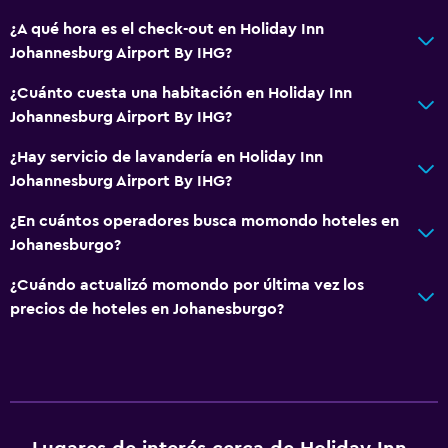
Unidad accesible para personas en silla de ruedas
¿A qué hora es el check-out en Holiday Inn
Para no fumadores
Johannesburg Airport By IHG?
Almohada sin plumas
¿Cuánto cuesta una habitación en Holiday Inn
Áreas designadas para fumadores
Johannesburg Airport By IHG?
Accesibilidad
¿Hay servicio de lavandería en Holiday Inn
Ascensor
Johannesburg Airport By IHG?
Ascensor disponible
¿En cuántos operadores busca momondo hoteles en
Estacionamiento accesible
Johanesburgo?
Baño
¿Cuándo actualizó momondo por última vez los
precios de hoteles en Johanesburgo?
Secador de pelo
Baño privado
Inodoro adaptado
Ducha
Gorro de baño