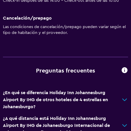
Check-in después de las 14:00 - Check-out antes de las 10:00
La comida se puede entregar en el alojamiento
Minibar
Cancelación/prepago
Bar de tapas
Las condiciones de cancelación/prepago pueden variar según el
tipo de habitación y el proveedor.
Desayuno en la habitación
Tetera/cafetera
Tetera
Cafetera
Preguntas frecuentes
Máquina expendedora (bebidas)
Máquina expendedora (snacks)
¿En qué se diferencia Holiday Inn Johannesburg
Servicios y facilidades
Airport By IHG de otros hoteles de 4 estrellas en
Centro de negocios
Johanesburgo?
Autos de alquiler
¿A qué distancia está Holiday Inn Johannesburg
Servicio de despertador
Airport By IHG de Johanesburgo Internacional de