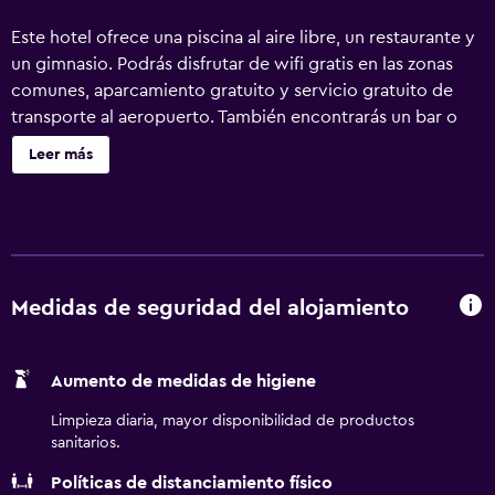
Este hotel ofrece una piscina al aire libre, un restaurante y
un gimnasio. Podrás disfrutar de wifi gratis en las zonas
comunes, aparcamiento gratuito y servicio gratuito de
transporte al aeropuerto. También encontrarás un bar o
lounge, un bar junto a la piscina y un bar-cafetería. Holiday
Leer más
Inn Johannesburg Airport by IHG ofrece 151 alojamientos
con minibar y caja fuerte. Cada alojamiento tiene un
mobiliario y decoración diferentes. Las camas tienen
colchones Tempur-Pedic y están vestidas con ropa de
cama de alta calidad. Cabe destacar que este alojamiento
permite a sus clientes elegir el tipo de almohada. Se
Medidas de seguridad del alojamiento
ofrece una televisión de pantalla plana con canales por
cable. Los baños están equipados con bañera y ducha
Aumento de medidas de higiene
independientes, artículos de higiene personal gratuitos y
secador de pelo. Los huéspedes pueden navegar por la
Limpieza diaria, mayor disponibilidad de productos
web gracias a nuestro acceso a Internet wifi gratis. Los
sanitarios.
servicios para las personas de negocios incluyen
Políticas de distanciamiento físico
escritorio y teléfono. Las habitaciones también incluyen