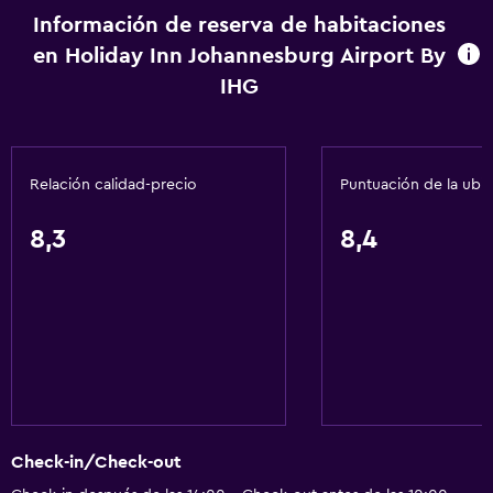
Información de reserva de habitaciones
Toallas
en Holiday Inn Johannesburg Airport By
Champú
IHG
Adaptador
Gel de ducha
Toallas/ropa de cama (cargo adicional)
Relación calidad-precio
Puntuación de la ubi
Papeleras
8,3
8,4
Acondicionador
Comedor
Tetera eléctrica
Almuerzos para llevar
Menús para dietas especiales (bajo petición)
Restaurante
Check-in/Check-out
Bar/lounge