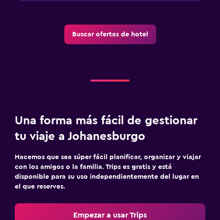
Estacionamiento y transporte
Buscar ofertas de hotel
Estacionamiento gratuito
Servicio de traslado
Estacionamiento privado
Traslado aeropuerto
Habitación
Una forma más fácil de gestionar
Enchufe cerca de la cama
tu viaje a Johanesburgo
Despertador
Hacemos que sea súper fácil planificar, organizar y viajar
Perchero
con los amigos o la familia. Trips es gratis y está
Armario o clóset
disponible para su uso independientemente del lugar en
el que reserves.
Ideal para familias
Empezar a usar Trips
Cuna/cama nido disponibles