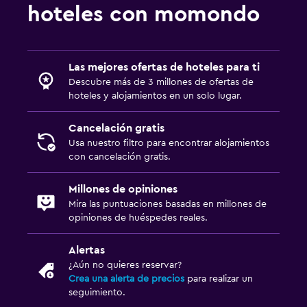
Caja fuerte
hoteles con momondo
Piscina y spa
Piscina (cubierta)
Las mejores ofertas de hoteles para ti
Descubre más de 3 millones de ofertas de
Piscina al aire libre
hoteles y alojamientos en un solo lugar.
Toallas para piscina
Cancelación gratis
Piscina con vista
Usa nuestro filtro para encontrar alojamientos
Vapor
con cancelación gratis.
Millones de opiniones
Sistema de entretenimiento
Mira las puntuaciones basadas en millones de
TV de pantalla plana
opiniones de huéspedes reales.
TV por cable o vía satélite
Alertas
Radio
¿Aún no quieres reservar?
Sala de estar/TV compartida
Crea una alerta de precios
para realizar un
seguimiento.
TV