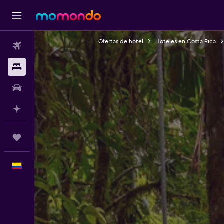
Ofertas de hotel
Hoteles en Costa Rica
Vuelos
Alojamientos
Carros
Planifica con IA
Trips
Español