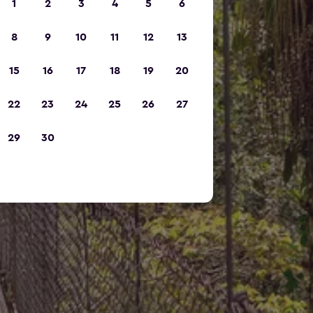
1
2
3
4
5
6
8
9
10
11
12
13
15
16
17
18
19
20
22
23
24
25
26
27
29
30