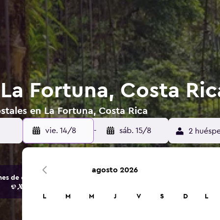
 La Fortuna, Costa Ric
stales en La Fortuna, Costa Rica
vie. 14/8
-
sáb. 15/8
2 huéspe
agosto 2026
s de opciones de hoteles y alojamientos.
L
M
M
J
V
S
D
L