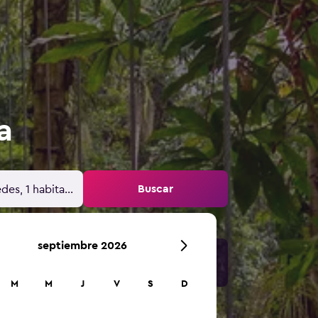
a
Buscar
des, 1 habitación
septiembre 2026
M
M
J
V
S
D