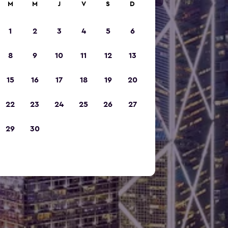
M
M
J
V
S
D
1
2
3
4
5
6
8
9
10
11
12
13
15
16
17
18
19
20
22
23
24
25
26
27
29
30