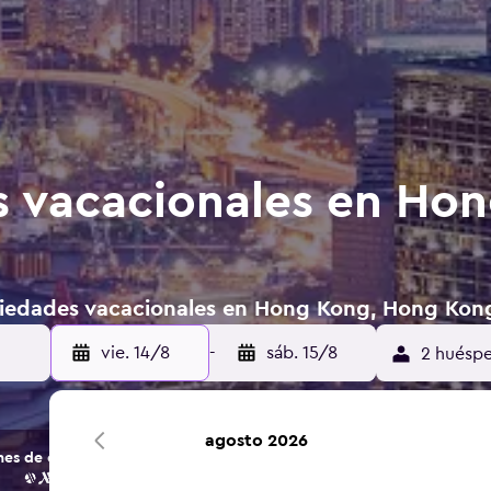
 vacacionales en Ho
piedades vacacionales en Hong Kong, Hong Kon
vie. 14/8
-
sáb. 15/8
2 huéspe
agosto 2026
s de opciones de hoteles y alojamientos.