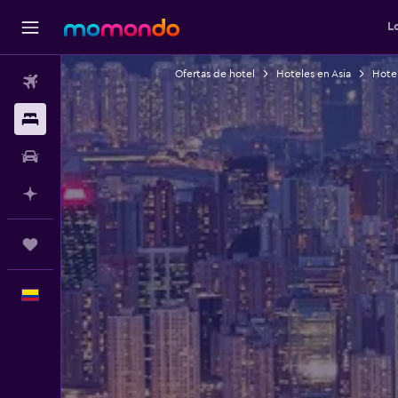
L
Ofertas de hotel
Hoteles en Asia
Hote
Vuelos
Alojamientos
Carros
Planifica con IA
Trips
Español