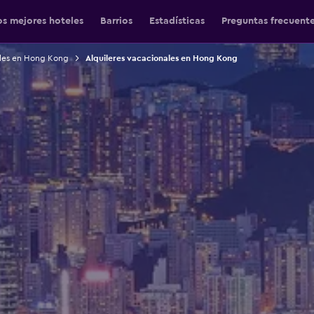
os mejores hoteles
Barrios
Estadísticas
Preguntas frecuent
les en Hong Kong
Alquileres vacacionales en Hong Kong