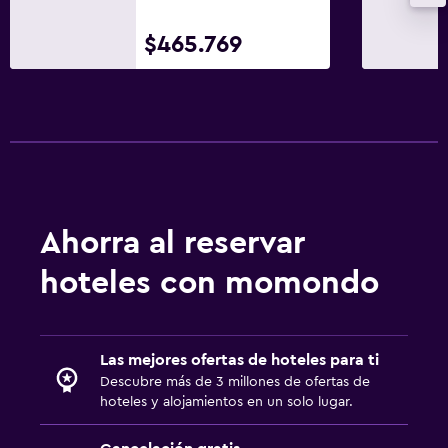
Menús para dietas especiales (bajo petición)
Restaurante
$465.769
Tetera
Estacionamiento y transporte
Carga de vehículos eléctricos
Estacionamiento en la calle
Estacionamiento gratuito
Ahorra al reservar
Estacionamiento privado
hoteles con momondo
Aire libre
Terraza/patio
Las mejores ofertas de hoteles para ti
Sillas de playa
Descubre más de 3 millones de ofertas de
hoteles y alojamientos en un solo lugar.
Terraza
Jardín