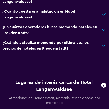
Langenwaldsee?
Wifi gratis
¿Cuánto cuesta una habitación en Hotel
Internet
Langenwaldsee?
Ropa de cama
¿En cuántos operadores busca momondo hoteles en
Toallas
Freudenstadt?
Extinguidor
¿Cuándo actualizó momondo por última vez los
Alarma de humo
precios de hoteles en Freudenstadt?
Calefacción
Papeleras
Piscina y spa
Lugares de interés cerca de Hotel
Masajes
Langenwaldsee
Spa
Atracciones en Freudenstadt, Alemania, seleccionadas por
Bañera de hidromasaje
momondo
Piscina (cubierta)