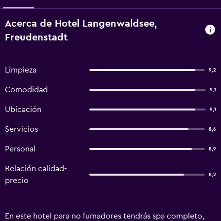
Acerca de Hotel Langenwaldsee,
Freudenstadt
Limpieza
9,2
Comodidad
9,1
Ubicación
9,1
Servicios
8,6
Personal
8,9
Relación calidad-
8,2
precio
En este hotel para no fumadores tendrás spa completo,