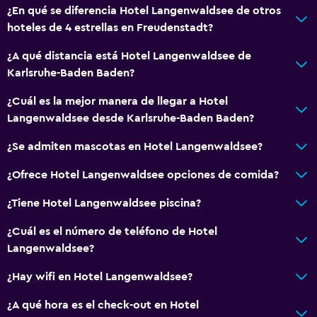
Esquí
¿En qué se diferencia Hotel Langenwaldsee de otros
hoteles de 4 estrellas en Freudenstadt?
Paseos a caballo
Minigolf
¿A qué distancia está Hotel Langenwaldsee de
Karlsruhe-Baden Baden?
Servicios y facilidades
¿Cuál es la mejor manera de llegar a Hotel
Caja fuerte
Langenwaldsee desde Karlsruhe-Baden Baden?
Baño turco
¿Se admiten mascotas en Hotel Langenwaldsee?
Instalaciones para reuniones
¿Ofrece Hotel Langenwaldsee opciones de comida?
Tiquetes de transporte público
¿Tiene Hotel Langenwaldsee piscina?
Servicio de habitaciones
Mostrador de información turística
¿Cuál es el número de teléfono de Hotel
Langenwaldsee?
Acceso con tarjeta
Check-out exprés
¿Hay wifi en Hotel Langenwaldsee?
¿A qué hora es el check-out en Hotel
Servicios básicos