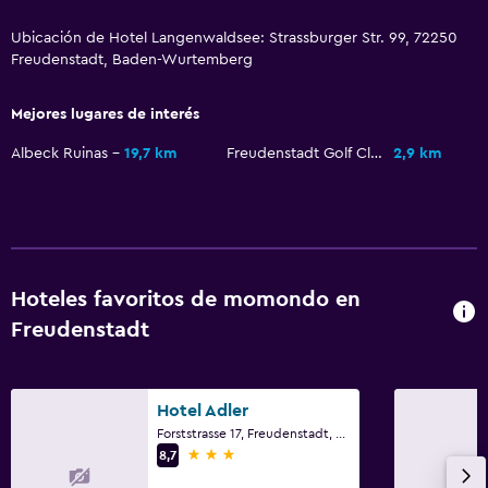
Sauna
Ubicación de Hotel Langenwaldsee: Strassburger Str. 99, 72250
Vapor
Freudenstadt, Baden-Wurtemberg
Mejores lugares de interés
Baño
Ducha
Albeck Ruinas
19,7 km
Freudenstadt Golf Club
2,9 km
Secador de pelo
Aseo
Papel higiénico
Albornoz
Hoteles favoritos de momondo en
Freudenstadt
Baño privado
Comedor
Hotel Adler
Tetera eléctrica
Forststrasse 17, Freudenstadt, Baden-Wurtemberg
3 estrellas
8,7
Almuerzos para llevar