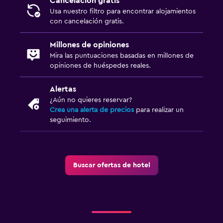
Cancelación gratis
Usa nuestro filtro para encontrar alojamientos
con cancelación gratis.
Salud y seguridad
Limpieza diaria
Millones de opiniones
Cámaras CCTV en el exterior
Mira las puntuaciones basadas en millones de
opiniones de huéspedes reales.
Caja fuerte
Alertas
Sistema de entretenimiento
¿Aún no quieres reservar?
Crea una alerta de precios
para realizar un
TV de pantalla plana
seguimiento.
TV
Zona de trabajo
Buscar ofertas de hotel
Fax/fotocopiadora
Escritorio
Lavandería