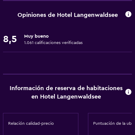
Vista a una calle tranquila
Habitaciones familiares
Opiniones de Hotel Langenwaldsee
Zona de estar
Vista al jardín
Muy bueno
8,5
Piso de parquet o madera noble
1.061 calificaciones verificadas
Vista al lago
Casilleros
Teléfono
Vista a la montaña
Información de reserva de habitaciones
Bodega de esquí
en Hotel Langenwaldsee
Espacio de almacenamiento
Accesibilidad y adecuación
Relación calidad-precio
Puntuación de la ubi
Mascotas permitidas bajo consulta (pueden aplicar cargos
extra)