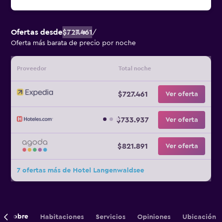
Ofertas desde
$727.461
/
Oferta más barata de precio por noche
Proveedor
Total noche
$727.461
Ver oferta
$733.937
Ver oferta
$821.891
Ver oferta
7 ofertas más de Hotel Langenwaldsee
Sobre
Habitaciones
Servicios
Opiniones
Ubicación