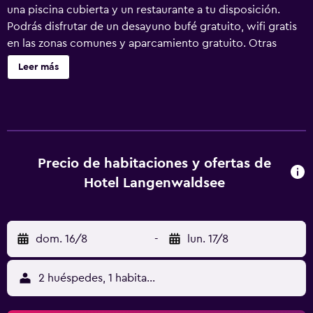
una piscina cubierta y un restaurante a tu disposición.
Podrás disfrutar de un desayuno bufé gratuito, wifi gratis
en las zonas comunes y aparcamiento gratuito. Otras
instalaciones incluyen una sauna, una cafetería y servicios
Leer más
de spa. Hotel Langenwaldsee ofrece 38 alojamientos con
caja fuerte (cabe un portátil). Se ofrece una televisión de
pantalla plana con canales por cable. Los baños están
equipados con ducha. Este hotel en Freudenstadt ofrece
acceso a Internet wifi gratis. Se ofrece servicio de
limpieza todos los días. Los servicios de ocio y
Precio de habitaciones y ofertas de
esparcimiento en este hotel incluyen una piscina cubierta
Hotel Langenwaldsee
y sauna. Se pueden practicar las actividades de ocio y
esparcimiento que se indican más abajo en las
instalaciones o cerca del alojamiento (es posible que se
dom. 16/8
-
lun. 17/8
aplique un recargo).
2 huéspedes, 1 habitación