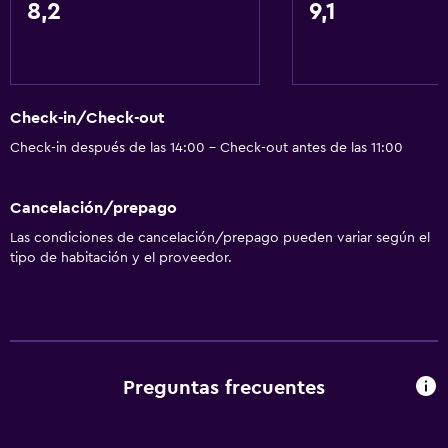
8,2
9,1
Accesibilidad
Ascensor
Ascensor disponible
Hipoalergénico
Check-in/Check-out
Estacionamiento accesible
Check-in después de las 14:00 - Check-out antes de las 11:00
Para no fumadores
Cancelación/prepago
Áreas designadas para fumadores
Las condiciones de cancelación/prepago pueden variar según el
tipo de habitación y el proveedor.
Actividades
Senderismo
Bicicletas
Golf
Preguntas frecuentes
Ciclismo
Paseo en trineo