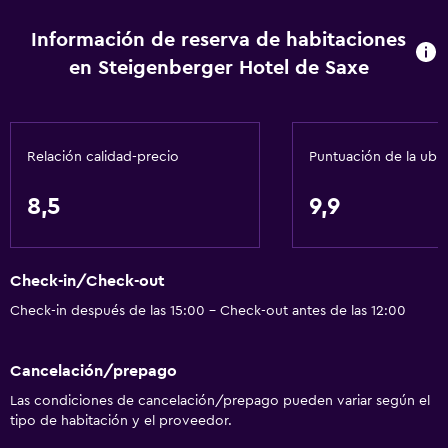
Sofá
Información de reserva de habitaciones
Habitaciones insonorizadas
en Steigenberger Hotel de Saxe
Insonorización
Teléfono
Vista a la ciudad
Relación calidad-precio
Puntuación de la ubi
Servicios básicos
8,5
9,9
Wifi disponible en todas las instalaciones
Internet
Check-in/Check-out
Extinguidor
Check-in después de las 15:00 - Check-out antes de las 12:00
Artículos de aseo gratis
Alarma de humo
Cancelación/prepago
Calefacción
Las condiciones de cancelación/prepago pueden variar según el
Aire acondicionado
tipo de habitación y el proveedor.