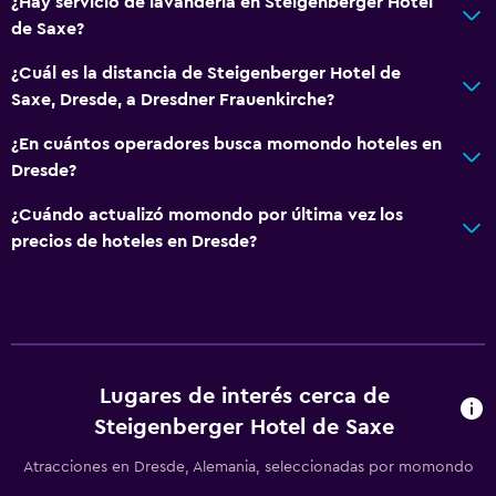
¿Hay servicio de lavandería en Steigenberger Hotel
Bar/lounge
de Saxe?
Minibar
¿Cuál es la distancia de Steigenberger Hotel de
Bar de tapas
Saxe, Dresde, a Dresdner Frauenkirche?
Desayuno en la habitación
¿En cuántos operadores busca momondo hoteles en
Tetera/cafetera
Dresde?
Nevera
¿Cuándo actualizó momondo por última vez los
Cafetera
precios de hoteles en Dresde?
Comedor
Mesa de comedor
Servicios y facilidades
Lugares de interés cerca de
Centro de negocios
Steigenberger Hotel de Saxe
Autos de alquiler
Servicio de despertador
Atracciones en Dresde, Alemania, seleccionadas por momondo