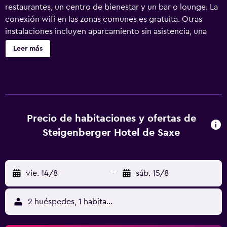
restaurantes, un centro de bienestar y un bar o lounge. La
conexión wifi en las zonas comunes es gratuita. Otras
instalaciones incluyen aparcamiento sin asistencia, una
zona para conferencias y servicio de tintorería.
Leer más
Steigenberger Hotel de Saxe ofrece 185 alojamientos con
caja fuerte (cabe un portátil) y botella de agua gratuita.
Estos alojamientos ofrecen una zona de estar separada e
incluyen silla de oficina. Las camas están vestidas con
edredón de plumas. Se ofrece una televisión LED de 49
pulgadas con canales por cable. Los baños están
Precio de habitaciones y ofertas de
equipados con artículos de higiene personal gratuitos y
Steigenberger Hotel de Saxe
secador de pelo. Este hotel en Dresde ofrece acceso a
Internet wifi gratis con una velocidad de 25 Mbps o más.
Entre las comodidades especialmente pensadas para las
vie. 14/8
-
sáb. 15/8
personas en viaje de negocios se incluyen oficinas,
escritorio y teléfono. Es posible solicitar juegos de cama
hipoalergénicos y tabla de planchar con plancha. Se
2 huéspedes, 1 habitación
ofrece servicio de limpieza todos los días. Los servicios de
ocio y esparcimiento en este hotel incluyen centro de