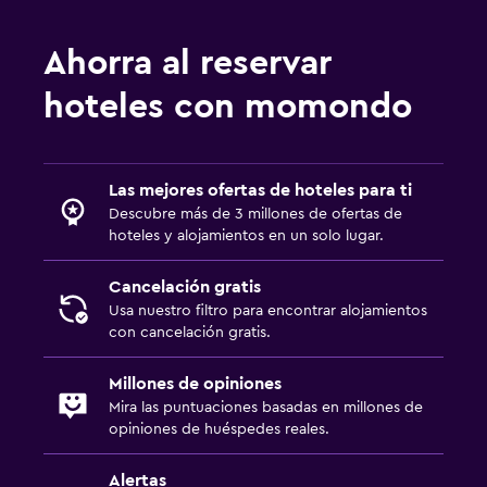
Zona de trabajo
Fax/fotocopiadora
Ahorra al reservar
Fax
hoteles con momondo
Caja fuerte para laptops
Escritorio
Las mejores ofertas de hoteles para ti
Estacionamiento y transporte
Descubre más de 3 millones de ofertas de
hoteles y alojamientos en un solo lugar.
Estacionamiento
Carga de vehículos eléctricos
Cancelación gratis
Usa nuestro filtro para encontrar alojamientos
Traslado aeropuerto
con cancelación gratis.
Ideal para familias
Millones de opiniones
Mira las puntuaciones basadas en millones de
Cuidado de niños o guardería
opiniones de huéspedes reales.
Cuna/cama nido disponibles
Alertas
Comidas para niños