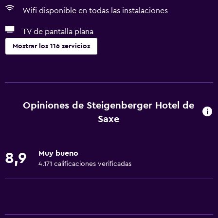
Wifi disponible en todas las instalaciones
TV de pantalla plana
Mostrar los 116 servicios
General
Ventana
Vista al patio interior
Opiniones de Steigenberger Hotel de
Posibilidad de habitaciones conectadas
Saxe
Vista a punto de interés
Casilleros
Muy bueno
8,9
Espacio de almacenamiento
4.171 calificaciones verificadas
Vista a una calle tranquila
Zona de estar
Pantuflas