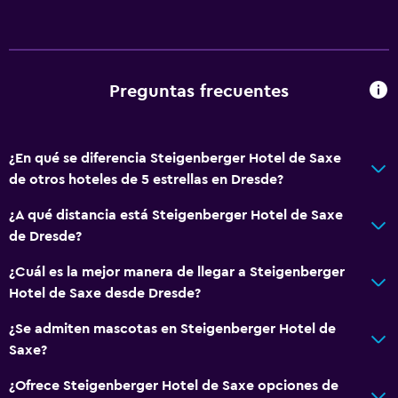
Wifi gratis
Ropa de cama
Toallas
Champú
Preguntas frecuentes
Adaptador
Gel de ducha
¿En qué se diferencia Steigenberger Hotel de Saxe
Papeleras
de otros hoteles de 5 estrellas en Dresde?
¿A qué distancia está Steigenberger Hotel de Saxe
Accesibilidad y adecuación
de Dresde?
Unidad accesible para personas en silla de ruedas
¿Cuál es la mejor manera de llegar a Steigenberger
Hipoalergénico
Hotel de Saxe desde Dresde?
Para no fumadores
¿Se admiten mascotas en Steigenberger Hotel de
Mascotas permitidas bajo consulta (pueden aplicar cargos
Saxe?
extra)
¿Ofrece Steigenberger Hotel de Saxe opciones de
Accesibilidad