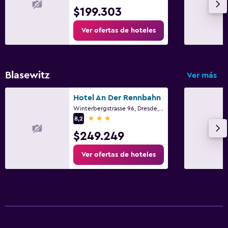
Botiquín de primeros auxilios
$199.303
Caja fuerte
Ver ofertas de hoteles
Piscina y spa
Spa
Blasewitz
Ver más
Vapor
Masajes
Hotel An Der Rennbahn
Winterbergstrasse 96, Dresde, Sajonia
Sauna
3 estrellas
8,2
$249.249
Sistema de entretenimiento
Ver ofertas de hoteles
TV de pantalla plana
TV por cable o vía satélite
Radio
TV