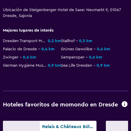
Instalaciones para reuniones
Ubicación de Steigenberger Hotel de Saxe: Neumarkt 9, 01067
Servicio de habitaciones
Dresde, Sajonia
Mostrador de información turística
Acceso con tarjeta
Mejores lugares de interés
Check-out exprés
Dresden Transport Museum
0,2 km
Stallhof
0,3 km
Recepción 24 horas
Palacio de Dresde
0,4 km
Grünes Gewölbe
0,4 km
Zwinger
0,6 km
Semperoper
0,6 km
Salas de conferencia
German Hygiene Museum
0,9 km
Sea Life Dresden
0,9 km
Caja fuerte
Botella de agua
Baño
Inodoro con cisterna alta
Hoteles favoritos de momondo en Dresde
Secador de pelo
Albornoz
Relais & Châteaux Bülow Palais
Baño privado