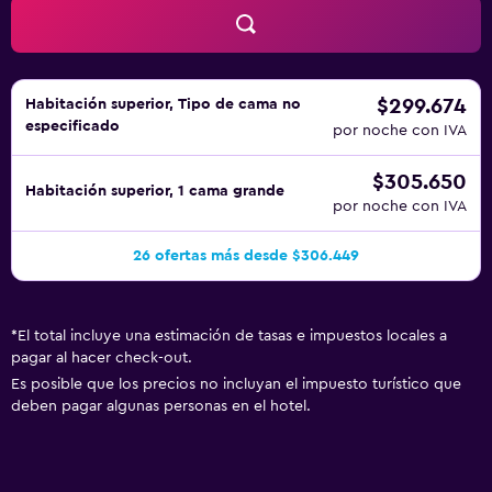
bienestar. Se pueden practicar las actividades de ocio y
esparcimiento que se indican más abajo en las
instalaciones o cerca del alojamiento (es posible que se
aplique un recargo).
$299.674
Habitación superior, Tipo de cama no
especificado
por noche con IVA
$305.650
Habitación superior, 1 cama grande
por noche con IVA
26 ofertas más desde $306.449
*
El total incluye una estimación de tasas e impuestos locales a
pagar al hacer check-out.
Es posible que los precios no incluyan el impuesto turístico que
deben pagar algunas personas en el hotel.