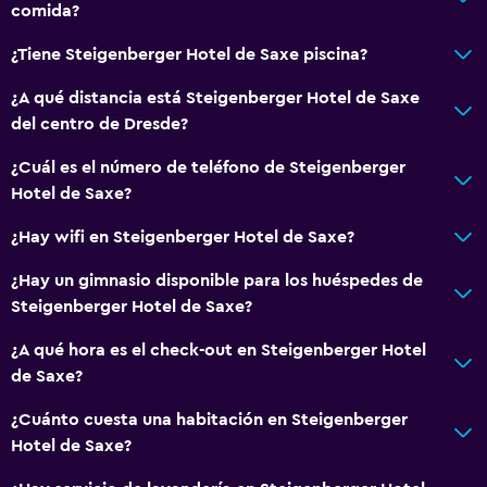
comida?
Ducha adaptada para silla de ruedas
¿Tiene Steigenberger Hotel de Saxe piscina?
Ascensor
Silla para ducha
¿A qué distancia está Steigenberger Hotel de Saxe
del centro de Dresde?
Ascensor disponible
Estacionamiento accesible
¿Cuál es el número de teléfono de Steigenberger
Hotel de Saxe?
Habitación hipoalergénica
Inodoro con barras de apoyo
¿Hay wifi en Steigenberger Hotel de Saxe?
Plantas superiores accesibles por ascensor
¿Hay un gimnasio disponible para los huéspedes de
Steigenberger Hotel de Saxe?
Comedor
¿A qué hora es el check-out en Steigenberger Hotel
Tetera eléctrica
de Saxe?
Almuerzos para llevar
¿Cuánto cuesta una habitación en Steigenberger
Menús para dietas especiales (bajo petición)
Hotel de Saxe?
Restaurante