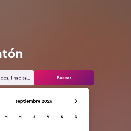
ntón
Buscar
des, 1 habitación
septiembre 2026
M
M
J
V
S
D