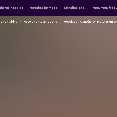
jores hoteles
Hoteles baratos
Estadísticas
Preguntas frec
les en China
Hoteles en Guangdong
Hoteles en Cantón
Hoteles en Di