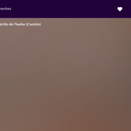
uentes
strito de Tianhe (Cantón)