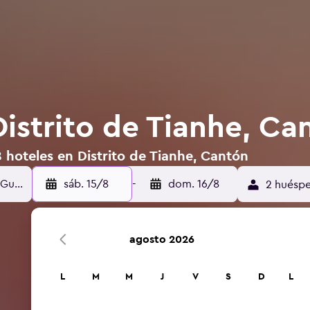
Distrito de Tianhe, Ca
 hoteles en Distrito de Tianhe, Cantón
sáb. 15/8
-
dom. 16/8
2 huéspe
agosto 2026
L
M
M
J
V
S
D
L