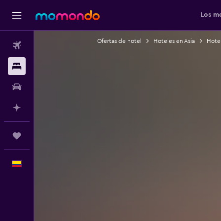
Los me
Ofertas de hotel
Hoteles en Asia
Hote
Vuelos
Alojamientos
Carros
Planifica con IA
Trips
Español