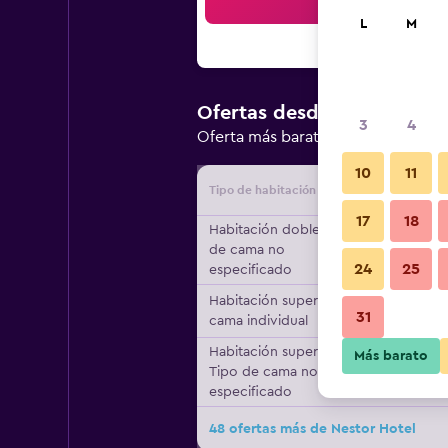
Bus
L
M
$314.789
Ofertas desde
/
3
4
Oferta más barata de precio por 
10
11
Tipo de habitación
Proveedo
17
18
Habitación doble, Tipo
de cama no
24
25
especificado
Habitación superior, 1
31
cama individual
Habitación superior,
Más barato
Tipo de cama no
especificado
48 ofertas más de Nestor Hotel