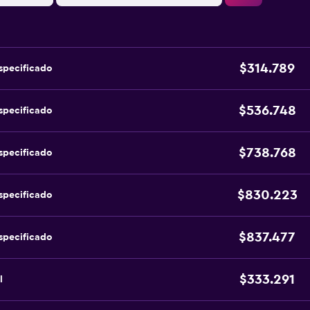
$314.789
specificado
$536.748
specificado
$738.768
specificado
$830.223
specificado
$837.477
specificado
$333.291
l