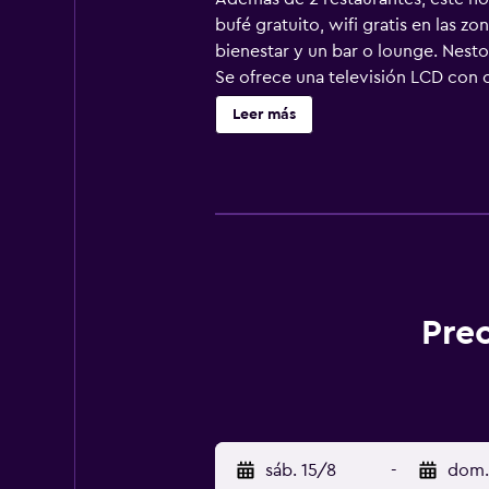
bufé gratuito, wifi gratis en las z
bienestar y un bar o lounge. Nesto
Se ofrece una televisión LCD con 
con ducha y bañera combinadas y a
Leer más
acceso a Internet wifi gratis. Los 
todos los días. Este hotel dispone d
aire libre y piscina infantil. Otro
esparcimiento que se indican más a
Prec
sáb. 15/8
-
dom.