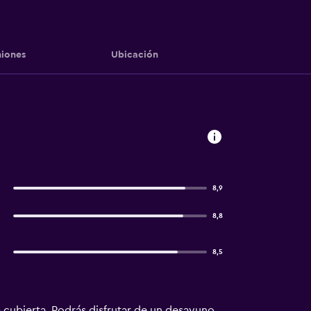
iones
Ubicación
8,9
8,8
8,5
 cubierta. Podrás disfrutar de un desayuno