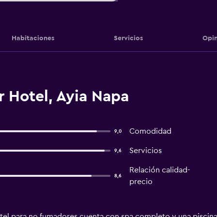
Habitaciones
Servicios
Opin
 Hotel, Ayia Napa
Comodidad
9,0
Servicios
9,6
Relación calidad-
8,6
precio
tel para no fumadores cuenta con spa completo y una piscina