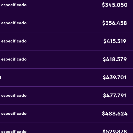
$345.050
 especificado
$356.458
 especificado
$415.319
 especificado
$418.579
 especificado
$439.701
l
$477.791
 especificado
$488.624
 especificado
$529.878
 especificado