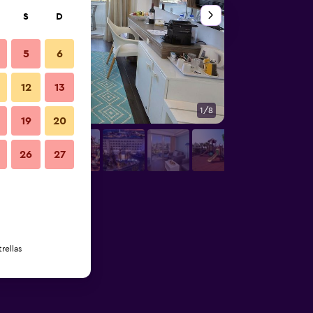
S
D
5
6
12
13
1/8
Lobby
19
20
26
27
rellas