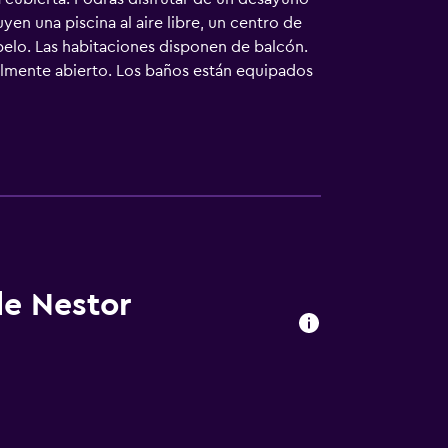
yen una piscina al aire libre, un centro de
pelo. Las habitaciones disponen de balcón.
almente abierto. Los baños están equipados
n navegar por la web gracias a nuestro
eléfono. Se ofrece servicio de limpieza
alojamiento hay piscina cubierta, piscina al
Se pueden practicar las actividades de ocio y
que se aplique un recargo).
de Nestor