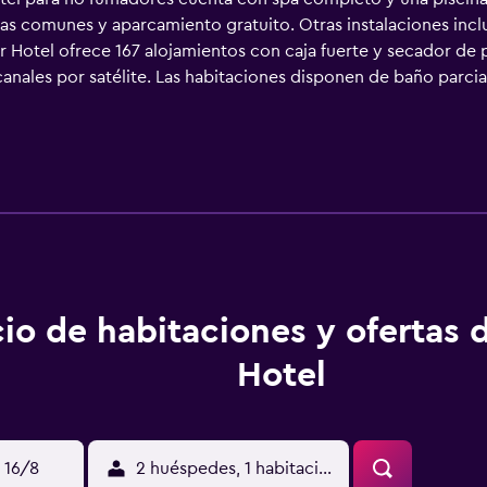
onas comunes y aparcamiento gratuito. Otras instalaciones inclu
r Hotel ofrece 167 alojamientos con caja fuerte y secador de 
canales por satélite. Las habitaciones disponen de baño parci
rtículos de higiene personal gratuitos. Los huéspedes puede
servicios para las personas de negocios incluyen escritorio y t
e una pista de tenis al aire libre y centro de bienestar. En el 
s servicios de ocio y esparcimiento incluyen sauna y gimnasio. 
bajo en las instalaciones o cerca del alojamiento (es posible 
io de habitaciones y ofertas 
Hotel
 16/8
2 huéspedes, 1 habitación