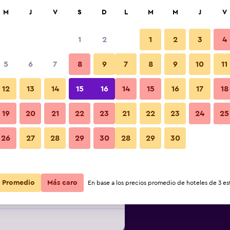
car
M
J
V
S
D
L
M
M
J
V
1
2
1
2
3
4
5
6
7
8
9
7
8
9
10
11
noche
Otros
12
13
14
15
16
14
15
16
17
18
r
Total noche
19
20
21
22
23
21
22
23
24
25
$314.789
Ver oferta
Fotos
26
27
28
29
30
28
29
30
$333.291
Ver oferta
Promedio
Más caro
En base a los precios promedio de hoteles de 3 est
$345.050
Ver oferta