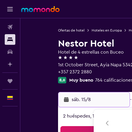
Vuelos
Ofertas de hotel
Hoteles en Europa
H
Alojamientos
Nestor Hotel
Carros
Hotel de 4 estrellas con Buceo
4 estrellas
Planifica con IA
1st October Street, Ayia Napa 534
+357 2372 2880
Muy bueno
764 calificacione
8,6
Trips
Español
sáb. 15/8
-
2 huéspedes, 1 habitación