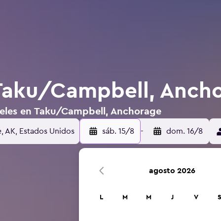
 Taku/Campbell, Anch
teles en Taku/Campbell, Anchorage
, AK, Estados Unidos
sáb. 15/8
-
dom. 16/8
agosto 2026
L
M
M
J
V