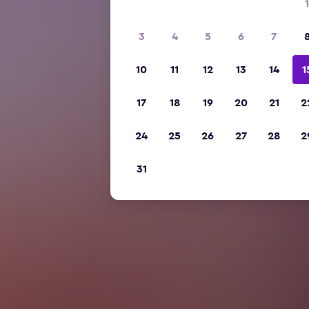
1
3
4
5
6
7
10
11
12
13
14
1
17
18
19
20
21
2
24
25
26
27
28
2
31