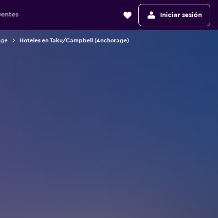
uentes
Iniciar sesión
age
Hoteles en Taku/Campbell (Anchorage)