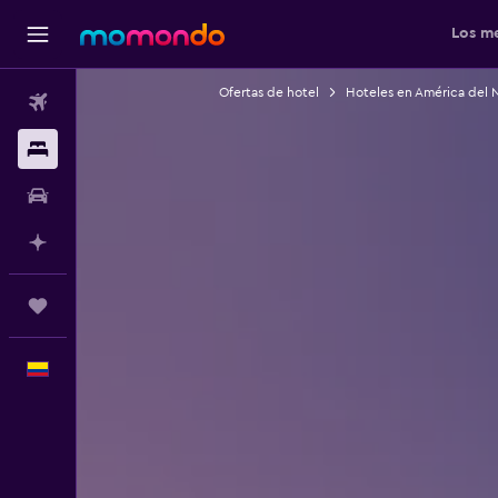
Los me
Ofertas de hotel
Hoteles en América del 
Vuelos
Alojamientos
Carros
Planifica con IA
Trips
Español