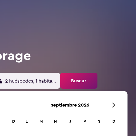
orage
Buscar
2 huéspedes, 1 habitación
septiembre 2026
S
D
L
M
M
J
V
S
D