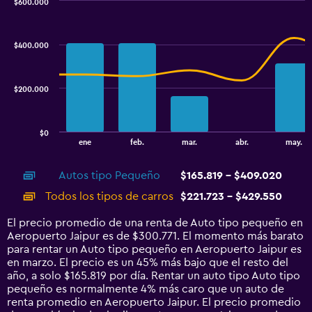
$600.000
values.
Combination
Chart
Range:
graphic.
chart
80000
with
$400.000
to
2
data
140000.
series.
$200.000
The
chart
has
$0
1
End
ene
feb.
mar.
abr.
may.
of
X
interactive
axis
chart
Autos tipo Pequeño
$165.819 - $409.020
displaying
categories.
Todos los tipos de carros
$221.723 - $429.550
Range:
14
El precio promedio de una renta de Auto tipo pequeño en
categories.
Aeropuerto Jaipur es de $300.771. El momento más barato
The
para rentar un Auto tipo pequeño en Aeropuerto Jaipur es
chart
en marzo. El precio es un 45% más bajo que el resto del
has
año, a solo $165.819 por día. Rentar un auto tipo Auto tipo
1
pequeño es normalmente 4% más caro que un auto de
Y
renta promedio en Aeropuerto Jaipur. El precio promedio
axis