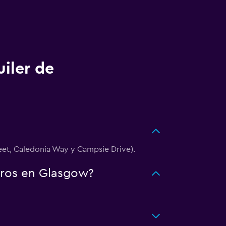
uiler de
eet, Caledonia Way y Campsie Drive).
rros en Glasgow?