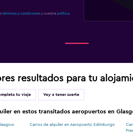
os
términos y condiciones
y nuestra
política
res resultados para tu alojam
mpleta tu viaje
Voy a tener suerte
uiler en estos transitados aeropuertos en Glas
 Glasgow
Carros de alquiler en Aeropuerto Edimburgo
Car
Pre