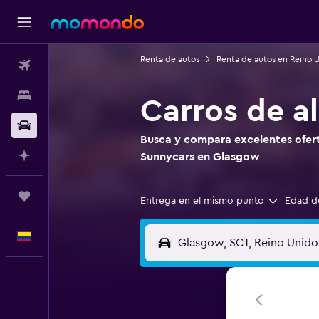
Renta de autos
Renta de autos en Reino 
Vuelos
Alojamientos
Carros de a
Carros
Busca y compara excelentes oferta
Planifica con IA
Sunnycars en Glasgow
Trips
Entrega en el mismo punto
Edad d
Español