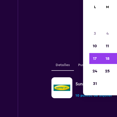
L
M
A c
3
4
agen
10
11
17
18
Detalles
Puntos de alquiler
24
25
31
Sunnycars
10 puntos de alquiler