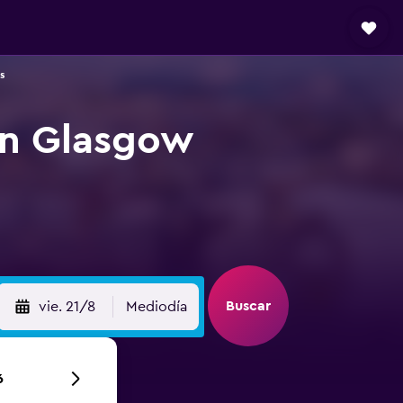
s
en Glasgow
Buscar
vie. 21/8
Mediodía
6