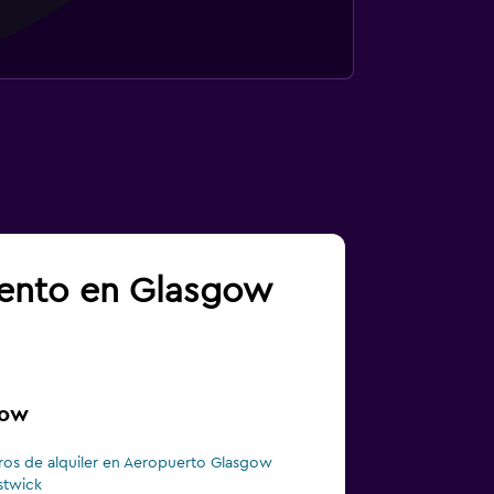
iento en Glasgow
gow
ros de alquiler en Aeropuerto Glasgow
stwick