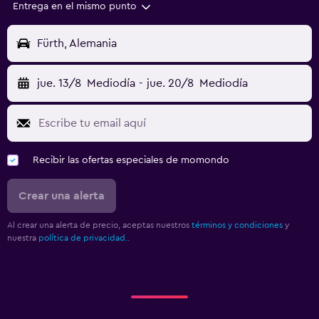
Entrega en el mismo punto
Fürth, Alemania
jue. 13/8
Mediodía
-
jue. 20/8
Mediodía
Recibir las ofertas especiales de momondo
Crear una alerta
Al crear una alerta de precio, aceptas nuestros
términos y condiciones
y
nuestra
política de privacidad.
.