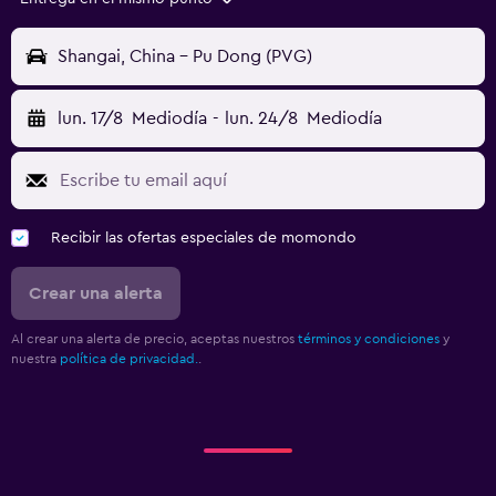
Shangai, China - Pu Dong (PVG)
lun. 17/8
Mediodía
-
lun. 24/8
Mediodía
Recibir las ofertas especiales de momondo
Crear una alerta
Al crear una alerta de precio, aceptas nuestros
términos y condiciones
y
nuestra
política de privacidad.
.