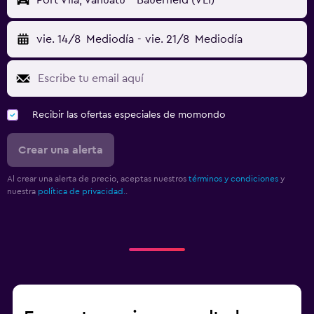
Port Vila, Vanuatu - Bauerfield (VLI)
vie. 14/8
Mediodía
-
vie. 21/8
Mediodía
Recibir las ofertas especiales de momondo
Crear una alerta
Al crear una alerta de precio, aceptas nuestros
términos y condiciones
y
nuestra
política de privacidad.
.