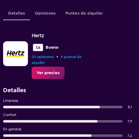
Detalles
Opiniones
Puntos de alquiler
Hertz
Bueno
7,4
•
53 opiniones
6 puntos de
alquiler
Ver precios
Detalles
Limpieza
8,1
Confort
7,9
En general
7,4