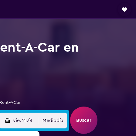
Rent-A-Car en
 Rent-A-Car
Buscar
vie. 21/8
Mediodía