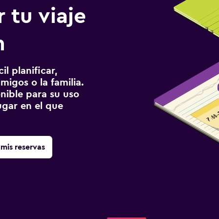
 tu viaje
h
l planificar,
migos o la familia.
onible para su uso
gar en el que
mis reservas