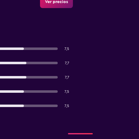
Ver precios
7,5
7,7
7,7
7,5
7,5