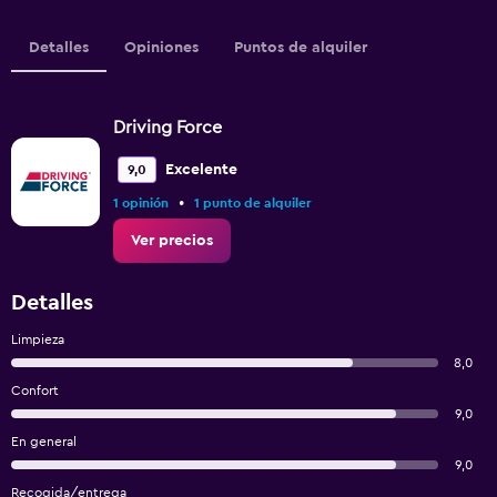
Detalles
Opiniones
Puntos de alquiler
Driving Force
Excelente
9,0
•
1 opinión
1 punto de alquiler
Ver precios
Detalles
Limpieza
8,0
Confort
9,0
En general
9,0
Recogida/entrega