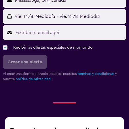
Mississauga, ON, Canadá
vie. 14/8
Mediodía
-
vie. 21/8
Mediodía
Recibir las ofertas especiales de momondo
Crear una alerta
Al crear una alerta de precio, aceptas nuestros
términos y condiciones
y
nuestra
política de privacidad.
.