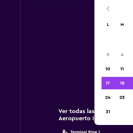
L
M
Ae
3
4
A c
10
11
a
Inte
17
18
24
25
Ver todas las agencias de
31
Aeropuerto Internacional 
Terminal Ring 1