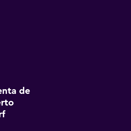
enta de
rto
rf