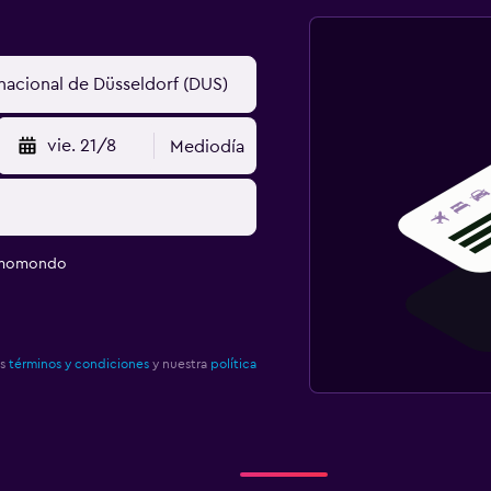
vie. 21/8
Mediodía
e momondo
os
términos y condiciones
y nuestra
política