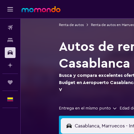
Renta de autos
Renta de autos en Marrue
Vuelos
Alojamientos
Autos de re
Carros
Casablanca
Planifica con IA
Busca y compara excelentes ofert
Trips
Budget en Aeropuerto Casablan
V
Español
Entrega en el mismo punto
Edad d