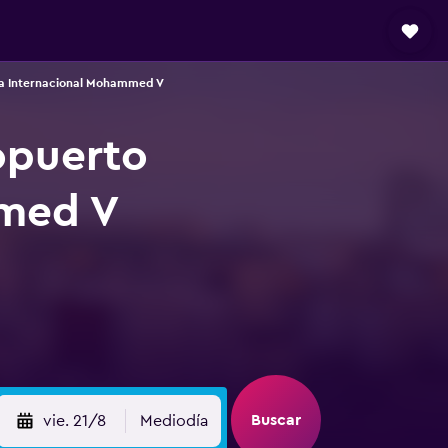
ca Internacional Mohammed V
opuerto
mmed V
Buscar
vie. 21/8
Mediodía