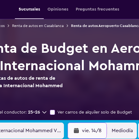
Sucursales
Opiniones
Preguntas frecuentes
cos
Renta de autos en Casablanca
Renta de autos Aeropuerto Casablan
nta de Budget en Aer
 Internacional Moha
as de autos de renta de
ca Internacional Mohammed
el conductor:
25-26
Ver carros de alquiler solo de Budget
vie. 14/8
Mediodía