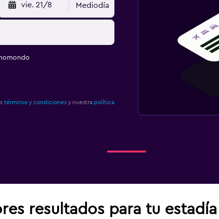
vie. 21/8
Mediodía
e momondo
os
términos y condiciones
y nuestra
política
res resultados para tu estadí