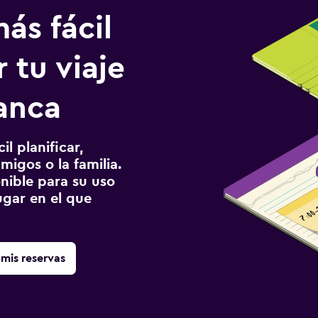
ás fácil
 tu viaje
anca
l planificar,
migos o la familia.
onible para su uso
gar en el que
mis reservas