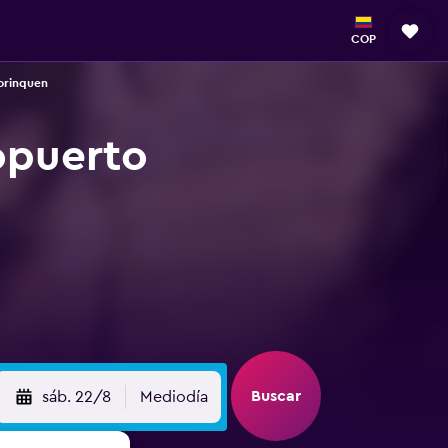
COP
orinquen
opuerto
Buscar
sáb. 22/8
Mediodía