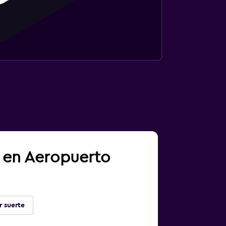
a en Aeropuerto
r suerte