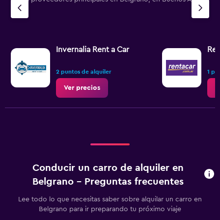
Invernalia Rent a Car
Ren
2 puntos de alquiler
1 pu
Ver precios
V
Conducir un carro de alquiler en
Belgrano - Preguntas frecuentes
Lee todo lo que necesitas saber sobre alquilar un carro en
Belgrano para ir preparando tu próximo viaje