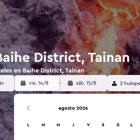
aihe District, Tainan
les en Baihe District, Tainan
vie. 14/8
-
sáb. 15/8
2 huéspe
agosto 2026
L
M
M
J
V
S
D
L