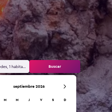
Buscar
des, 1 habitación
septiembre 2026
M
M
J
V
S
D