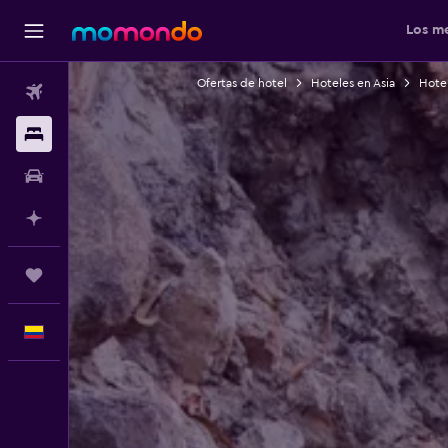
Los me
Ofertas de hotel
Hoteles en Asia
Hotel
Vuelos
Alojamientos
Carros
Planifica con IA
Trips
Español