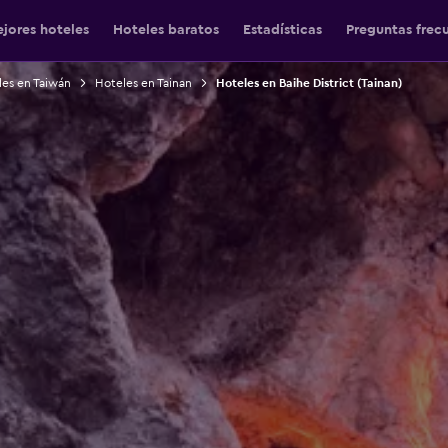
jores hoteles
Hoteles baratos
Estadísticas
Preguntas frec
es en Taiwán
Hoteles en Tainan
Hoteles en Baihe District (Tainan)