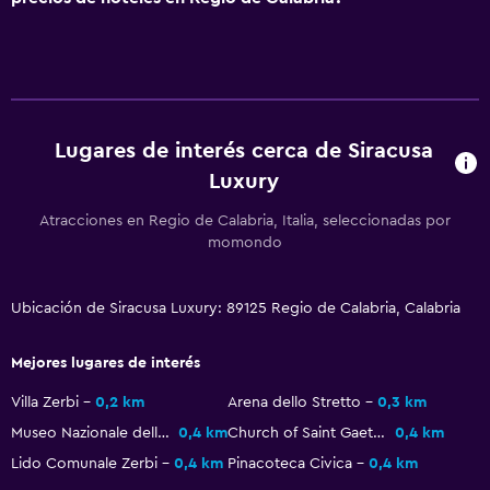
Botella de agua
Check-in/check-out privado
Recepción 24 horas
Accesibilidad y adecuación
Lugares de interés cerca de Siracusa
Hipoalergénico
Luxury
Almohada hipoalergénica
Atracciones en Regio de Calabria, Italia, seleccionadas por
Habitación hipoalergénica
momondo
Para no fumadores
Plantas superiores accesibles por escaleras
Ubicación de Siracusa Luxury: 89125 Regio de Calabria, Calabria
Áreas designadas para fumadores
Mejores lugares de interés
Comedor
Villa Zerbi
0,2 km
Arena dello Stretto
0,3 km
Museo Nazionale della Magna Grecia
0,4 km
Church of Saint Gaetano Catanoso
0,4 km
Tetera eléctrica
Lido Comunale Zerbi
0,4 km
Pinacoteca Civica
0,4 km
Minibar