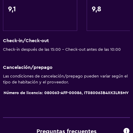
Papeleras
9,1
9,8
Baño
Ducha
Check-in/Check-out
Gorro de baño
Check-in después de las 15:00 - Check-out antes de las 10:00
Baño pequeño adicional
Bidé
Cancelación/prepago
Secador de pelo
Las condiciones de cancelación/prepago pueden variar según el
Aseo
tipo de habitación y el proveedor.
Papel higiénico
Número de licencia: 080063-AFF-00086, IT080063B4XK3LRSMV
Baño privado
General
Ventana
Preguntas frecuentes