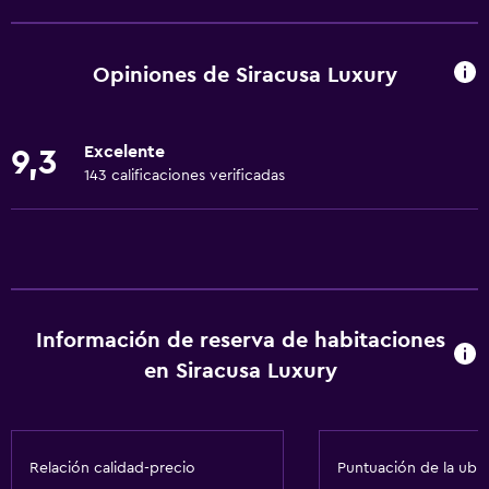
Wifi gratis
Wifi disponible en todas las instalaciones
Opiniones de Siracusa Luxury
Internet
Ropa de cama
Excelente
9,3
Toallas
143 calificaciones verificadas
Extinguidor
Artículos de aseo gratis
Champú
Alarma de humo
Información de reserva de habitaciones
Calefacción
en Siracusa Luxury
Adaptador
Gel de ducha
Aire acondicionado
Relación calidad-precio
Puntuación de la ubi
Toallas/ropa de cama (cargo adicional)