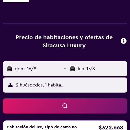
Lungomare Reggio Calabria y a 3,2 km de Estadio Oreste
Granillo. Este alojamiento libre de humo se encuentra a 4
min a pie de Archaeological Museum - Riace Bronzes. El
hostal o pensión ofrece habitaciones con aire
acondicionado, escritorio, cafetera, nevera, minibar, caja
fuerte, TV de pantalla plana, balcón y baño privado con
Precio de habitaciones y ofertas de
bidet. Siracusa Luxury Apartment ofrece algunas
Siracusa Luxury
habitaciones con vistas a la ciudad, y todas tienen
hervidor. En el alojamiento, cada habitación dispone de
ropa de cama y toallas. El aeropuerto (Aeropuerto Tito
dom. 16/8
-
lun. 17/8
Minniti de Reggio di Calabria) está a 5 km.
2 huéspedes, 1 habitación
$322.668
Habitación deluxe, Tipo de cama no