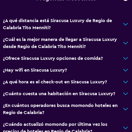
Vista a una calle tranquila
Acceso a la playa
¿A qué distancia está Siracusa Luxury de Regio de
Zona de estar
Calabria Tito Menniti?
Vista al patio interior
¿Cuál es la mejor manera de llegar a Siracusa Luxury
Piso de cerámica/mármol
desde Regio de Calabria Tito Menniti?
Vista a la ciudad
¿Ofrece Siracusa Luxury opciones de comida?
Espacio de almacenamiento
¿Hay wifi en Siracusa Luxury?
Servicios y facilidades
¿A qué hora es el check-out en Siracusa Luxury?
Cajero automático/banco
¿Cuánto cuesta una habitación en Siracusa Luxury?
Caja fuerte
Servicio de habitaciones
¿En cuántos operadores busca momondo hoteles en
Regio de Calabria?
Acceso con llave
Check-out exprés
¿Cuándo actualizó momondo por última vez los
precios de hoteles en Regio de Calabria?