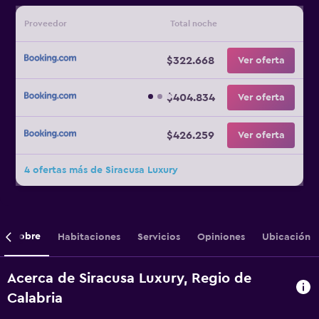
Proveedor
Total noche
$322.668
Ver oferta
$404.834
Ver oferta
$426.259
Ver oferta
4 ofertas más de Siracusa Luxury
Sobre
Habitaciones
Servicios
Opiniones
Ubicación
Acerca de Siracusa Luxury, Regio de
Calabria