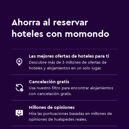
Muebles de exterior
Habitación
Ahorra al reservar
Cama plegable
hoteles con momondo
Enchufe cerca de la cama
Perchero
Armario o clóset
Las mejores ofertas de hoteles para ti
Descubre más de 3 millones de ofertas de
hoteles y alojamientos en un solo lugar.
Salud y seguridad
Limpieza diaria
Cancelación gratis
Cámaras CCTV en zonas comunes
Usa nuestro filtro para encontrar alojamientos
con cancelación gratis.
Cámaras CCTV en el exterior
Caja fuerte
Millones de opiniones
Mira las puntuaciones basadas en millones de
opiniones de huéspedes reales.
Estacionamiento y transporte