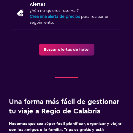
Traslado aeropuerto
Alertas
¿Aún no quieres reservar?
Crea una alerta de precios
para realizar un
Lavandería
seguimiento.
Plancha y tabla de planchar
Zona de trabajo
Buscar ofertas de hotel
Escritorio
Ideal para familias
Cuna/cama nido disponibles
Una forma más fácil de gestionar
tu viaje a Regio de Calabria
Hacemos que sea súper fácil planificar, organizar y viajar
con los amigos o la familia. Trips es gratis y está