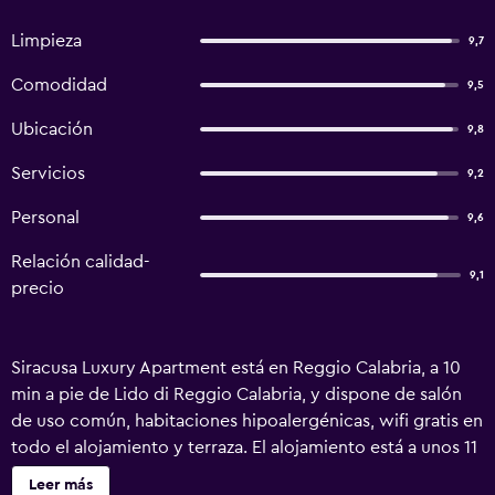
Limpieza
9,7
Comodidad
9,5
Ubicación
9,8
Servicios
9,2
Personal
9,6
Relación calidad-
9,1
precio
Siracusa Luxury Apartment está en Reggio Calabria, a 10
min a pie de Lido di Reggio Calabria, y dispone de salón
de uso común, habitaciones hipoalergénicas, wifi gratis en
todo el alojamiento y terraza. El alojamiento está a unos 11
min a pie de Castillo Aragonés, a 700 metros de
Leer más