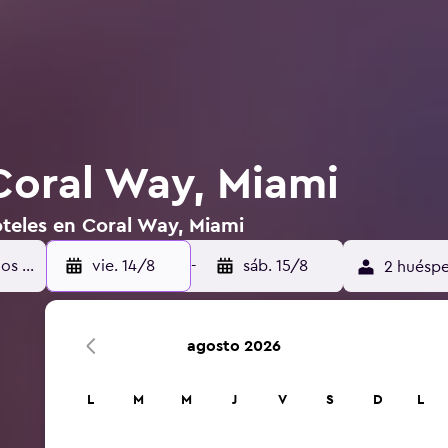
Coral Way, Miami
oteles en Coral Way, Miami
vie. 14/8
-
sáb. 15/8
2 huéspe
agosto 2026
L
M
M
J
V
S
D
L