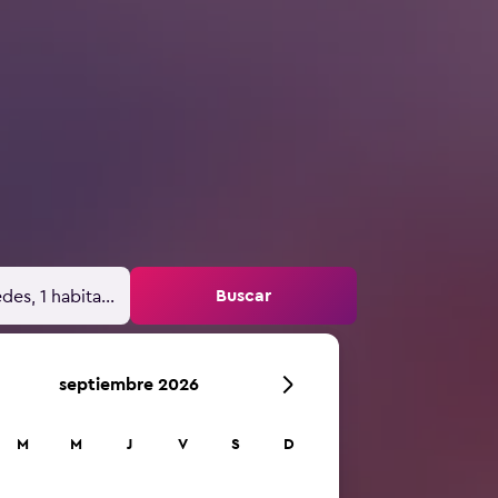
Buscar
des, 1 habitación
septiembre 2026
M
M
J
V
S
D