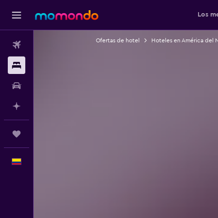
Los me
Ofertas de hotel
Hoteles en América del 
Vuelos
Alojamientos
Carros
Planifica con IA
Trips
Español