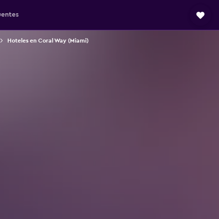
uentes
Hoteles en Coral Way (Miami)