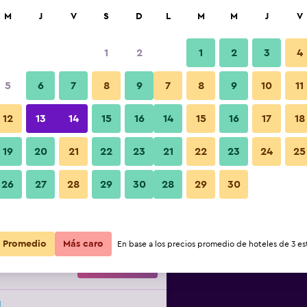
car
M
J
V
S
D
L
M
M
J
V
1
2
1
2
3
4
5
6
7
8
9
7
8
9
10
11
noche
Otros
12
13
14
15
16
14
15
16
17
18
r
Total noche
19
20
21
22
23
21
22
23
24
25
$79.872
Ver oferta
Fotos
26
27
28
29
30
28
29
30
$118.559
Ver oferta
Promedio
Más caro
En base a los precios promedio de hoteles de 3 est
$146.838
Ver oferta
l