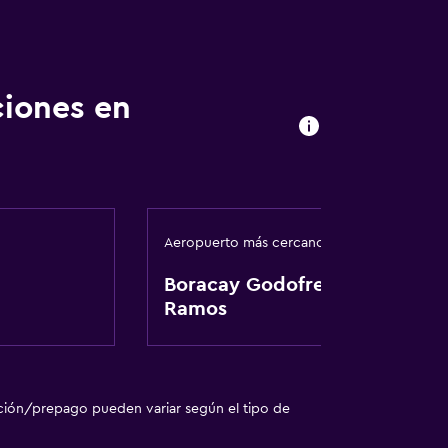
ciones en
Aeropuerto más cercano
 turística
Boracay Godofredo P.
Ramos
ción/prepago pueden variar según el tipo de