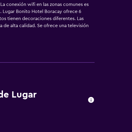
a. La conexión wifi en las zonas comunes es
s. Lugar Bonito Hotel Boracay ofrece 6
tos tienen decoraciones diferentes. Las
de alta calidad. Se ofrece una televisión
ados con ducha con cabezal de ducha tipo
ece acceso a Internet wifi gratis. Es posible
servicio de limpieza todos los días. Se
aciones o cerca del alojamiento (es posible
 de Lugar