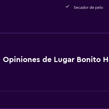
Secador de pelo
Baño
Ducha
aciones
Bidé
Secador de pelo
Aseo
Opiniones de Lugar Bonito H
Papel higiénico
Cepillo de dientes
Baño privado