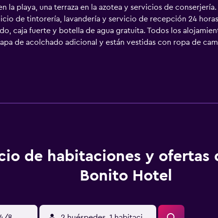
n la playa, una terraza en la azotea y servicios de conserjerí
icio de tintorería, lavandería y servicio de recepción 24 hora
o, caja fuerte y botella de agua gratuita. Todos los alojamien
pa de acolchado adicional y están vestidas con ropa de cama 
con canales por cable de suscripción. Los baños están equip
personal gratuitos y secador de pelo. Este hotel en Boracay ofr
, juegos de cama hipoalergénicos y secador de pelo. Se ofrece 
e ocio y esparcimiento que se indican más abajo en las instal
cio de habitaciones y ofertas
Bonito Hotel
14/8
2 huéspedes, 1 habitación