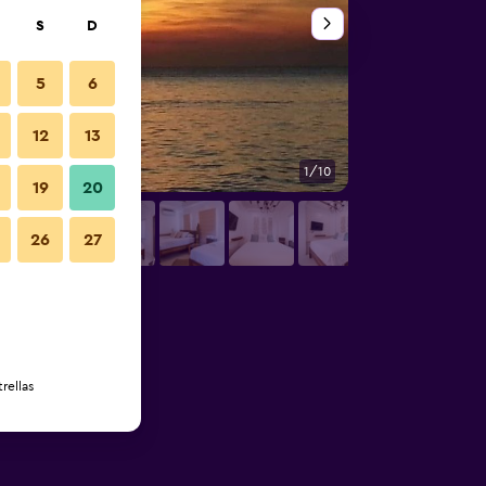
S
D
5
6
12
13
1/10
Playa
19
20
26
27
rellas