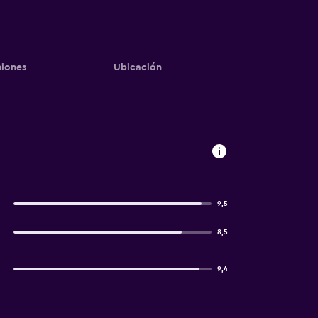
iones
Ubicación
9,5
8,5
9,4