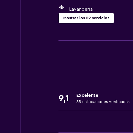
Lavandería
Mostrar los 52 servicios
Servicios básicos
Wifi gratis
Wifi disponible en todas las instal
Internet
Ropa de cama
Toallas
Extinguidor
Excelente
9,1
Artículos de aseo gratis
85 calificaciones verificadas
Champú
Alarma de humo
Gel de ducha