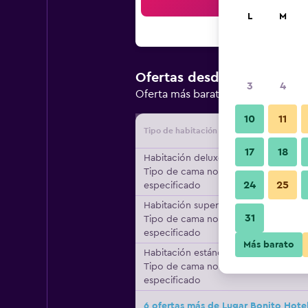
Bus
L
M
$79.872
Ofertas desde
/
3
4
Oferta más barata de precio por 
10
11
Tipo de habitación
Proveedo
17
18
Habitación deluxe,
Tipo de cama no
24
25
especificado
Habitación superior,
31
Tipo de cama no
especificado
Más barato
Habitación estándar,
Tipo de cama no
especificado
6 ofertas más de Lugar Bonito Hote