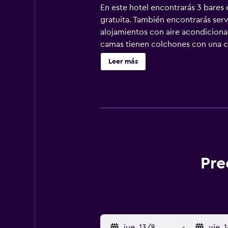
En este hotel encontrarás 3 bares e
gratuita. También encontrarás serv
alojamientos con aire acondicionad
camas tienen colchones con una ca
de pantalla plana de 32 pulgadas 
Leer más
lluvia, bidé, artículos de higiene 
solicitar masajes en la habitación
pueden practicar las actividades d
que se aplique un recargo).
Pre
jue. 13/8
-
vie. 