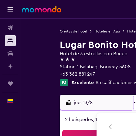
Vuelos
Ofertas de hotel
Hoteles en Asia
Hotel
Alojamientos
Lugar Bonito Ho
Carros
Hotel de 3 estrellas con Buceo
3 estrellas
Planifica con IA
Station 1 Balabag, Boracay 5608
+63 362 881 247
Excelente
85 calificaciones 
9,1
Trips
Español
jue. 13/8
-
2 huéspedes, 1 habitación