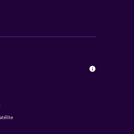
a
atélite