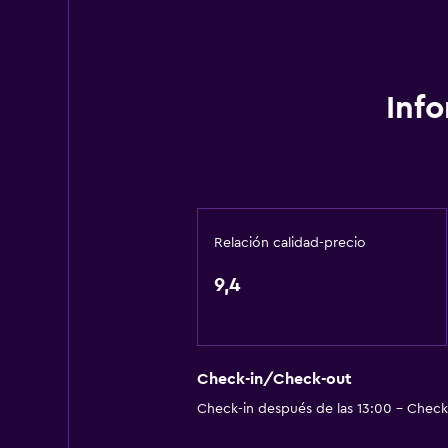
Aire acondicionado
Toallas/ropa de cama (cargo adici
Papeleras
Inf
Accesibilidad y adecuación
Hipoalergénico
Almohada hipoalergénica
Para no fumadores
Relación calidad-precio
Plantas superiores accesibles por 
9,4
Áreas designadas para fumadores
Entrada privada
Salud y seguridad
Check-in/Check-out
Check-in después de las 13:00 - Check-
Limpieza diaria
Cámaras CCTV en zonas comunes