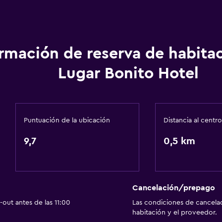
onal)
ormación de reserva de habita
Servicios y facilidades
Lugar Bonito Hotel
Servicio de despertador
Servicio de conserjería
Caja fuerte
Puntuación de la ubicación
Distancia al centro
escaleras
Mostrador de información
9,7
0,5 km
Botella de agua
Recepción 24 horas
Actividades
Cancelación/prepago
out antes de las 11:00
Las condiciones de cancela
Acceso a la playa
habitación y el proveedor.
Bicicletas