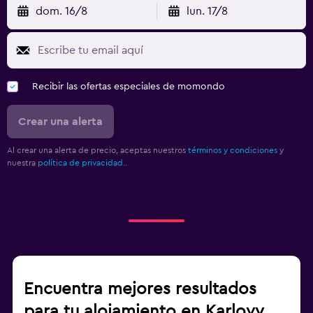
Armario o clóset
dom. 16/8
lun. 17/8
Aire libre
Jardín
Recibir las ofertas especiales de momondo
Terraza/patio
Sillas de playa
Crear una alerta
Terraza
Al crear una alerta de precio, aceptas nuestros
términos y condiciones
y
nuestra
política de privacidad.
.
Ideal para familias
Cuidado de niños o guardería
Cuna/cama nido disponibles
Buffet infantil
Zona de trabajo
Encuentra mejores resultados
Fax/fotocopiadora
para tu alojamiento en Karlovy