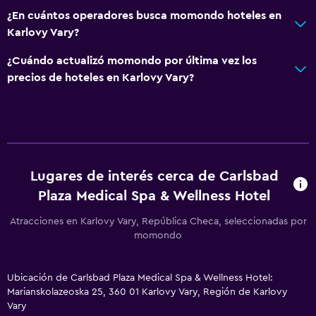
Acondicionador
¿En cuántos operadores busca momondo hoteles en
Karlovy Vary?
Comedor
¿Cuándo actualizó momondo por última vez los
Copas
precios de hoteles en Karlovy Vary?
Almuerzos para llevar
Fruta
Menús para dietas especiales (bajo petición)
Restaurante
Lugares de interés cerca de Carlsbad
Bar/lounge
Plaza Medical Spa & Wellness Hotel
Minibar
Atracciones en Karlovy Vary, República Checa, seleccionadas por
Bar de tapas
momondo
Desayuno en la habitación
Tetera/cafetera
Ubicación de Carlsbad Plaza Medical Spa & Wellness Hotel:
Nevera
Marianskolazeoska 25, 360 01 Karlovy Vary, Región de Karlovy
Vary
Cafetera