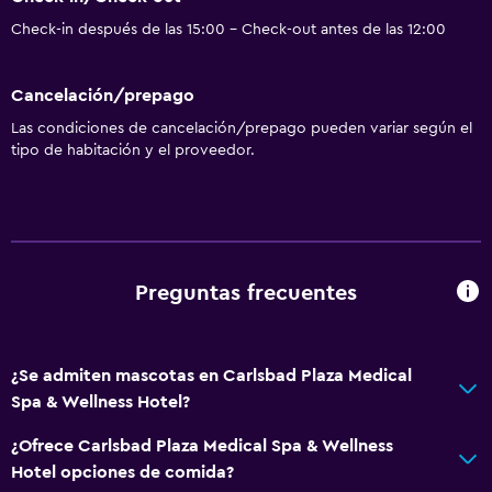
Habitaciones familiares
Check-in después de las 15:00 - Check-out antes de las 12:00
Vista al jardín
Posibilidad de habitaciones conectadas
Cancelación/prepago
Vista a punto de interés
Las condiciones de cancelación/prepago pueden variar según el
tipo de habitación y el proveedor.
Espacio de almacenamiento
Vista a una calle tranquila
Vista al río
Zona de estar
Preguntas frecuentes
Pantuflas
Sofá
Teléfono
¿Se admiten mascotas en Carlsbad Plaza Medical
Alfombrado
Spa & Wellness Hotel?
Vista a la ciudad
¿Ofrece Carlsbad Plaza Medical Spa & Wellness
Hotel opciones de comida?