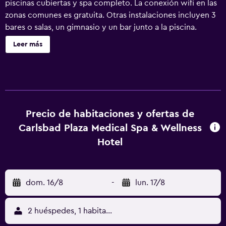
piscinas cubiertas y spa completo. La conexión wifi en las
zonas comunes es gratuita. Otras instalaciones incluyen 3
bares o salas, un gimnasio y un bar junto a la piscina.
CARLSBAD PLAZA Medical Spa & Wellness hotel ofrece 151
Leer más
alojamientos con reproductor de DVD y minibar. Cabe
destacar que este alojamiento permite a sus clientes elegir
el tipo de almohada. Se ofrece una televisión LED con
canales por satélite y películas de pago. Los baños están
equipados con ducha, albornoces, zapatillas y artículos de
higiene personal de diseño. Los huéspedes pueden
Precio de habitaciones y ofertas de
navegar por la web gracias a nuestro acceso a Internet
Carlsbad Plaza Medical Spa & Wellness
wifi gratis. Entre las comodidades especialmente
Hotel
pensadas para las personas en viaje de negocios se
incluyen escritorio, cajas fuertes y teléfono. Las
habitaciones también incluyen botella de agua gratuita y
dom. 16/8
-
lun. 17/8
cafetera y tetera. Se ofrece servicio de limpieza todos los
días y es posible solicitar tabla de planchar con plancha.
En el alojamiento hay 4 piscinas cubiertas además de
2 huéspedes, 1 habitación
bañera de hidromasaje. Otros servicios de ocio y