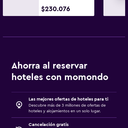
Piscina y spa
$230.076
Piscina climatizada
Spa
Bañera de hidromasaje
Piscina (cubierta)
Piscina pequeña
Toallas para piscina
Ahorra al reservar
Vapor
hoteles con momondo
Masajes
Bar en la piscina
Sauna
Las mejores ofertas de hoteles para ti
Descubre más de 3 millones de ofertas de
Actividades
hoteles y alojamientos en un solo lugar.
Tienda de regalos
Cancelación gratis