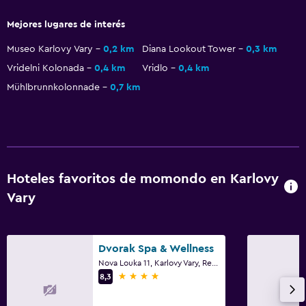
Mejores lugares de interés
Baño
Museo Karlovy Vary
0,2 km
Diana Lookout Tower
0,3 km
Secador de pelo
Vridelni Kolonada
0,4 km
Vridlo
0,4 km
Baño público
Mühlbrunnkolonnade
0,7 km
Albornoz
Baño privado
Ducha
Gorro de baño
Hoteles favoritos de momondo en Karlovy
Tina de baño
Vary
Bidé
Aseo
Dvorak Spa & Wellness
Papel higiénico
Nova Louka 11, Karlovy Vary, Región de Karlovy Vary
4 estrellas
Ducha italiana
8,3