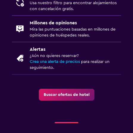
Tina de agua termal
Usa nuestro filtro para encontrar alojamientos
con cancelación gratis.
Bicicletas
Golf
Millones de opiniones
Mira las puntuaciones basadas en millones de
Ciclismo
opiniones de huéspedes reales.
Salón de belleza
Mesa de billar
Alertas
¿Aún no quieres reservar?
Sala de fiestas
Crea una alerta de precios
para realizar un
seguimiento.
Senderismo
Compras
Accesibilidad y adecuación
Buscar ofertas de hotel
Almohada hipoalergénica
Para no fumadores
Almohada sin plumas
Áreas designadas para fumadores