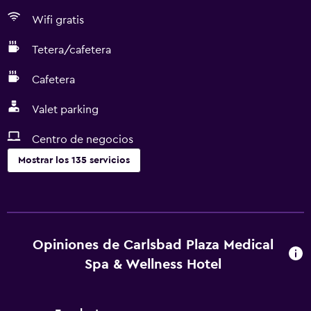
Wifi gratis
Tetera/cafetera
Cafetera
Valet parking
Centro de negocios
Mostrar los 135 servicios
Servicios y facilidades
Centro de negocios
Autos de alquiler
Opiniones de Carlsbad Plaza Medical
Servicio de despertador
Spa & Wellness Hotel
Servicio de conserjería
Cambio de divisas