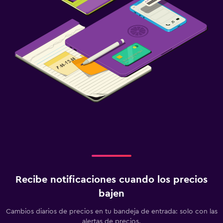
Estacionamiento y transporte
Estacionamiento
Traslado al aeropuerto (con cargos)
Estacionamiento privado
Servicio de traslado (cargo adicional)
Carga de vehículos eléctricos
Valet parking
Salud y seguridad
Limpieza diaria
Cámaras CCTV en zonas comunes
Recibe notificaciones cuando los precios
Cámaras CCTV en el exterior
bajen
Seguridad las 24 horas
Cambios diarios de precios en tu bandeja de entrada: solo con las
Botiquín de primeros auxilios
alertas de precios.