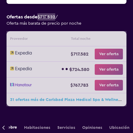
Ofertas desde
$717.582
/
Oferta más barata de precio por noche
Proveedor
Total noche
$717.582
Ver oferta
$724.580
Ver oferta
$767.783
Ver oferta
31 ofertas más de Carlsbad Plaza Medical Spa & Wellness Hotel
Sobre
Habitaciones
Servicios
Opiniones
Ubicación