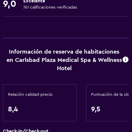
Excelente
9,0
Baño turco
761 calificaciones verificadas
Instalaciones para reuniones
Servicio de habitaciones
Mostrador de información turística
Acceso con tarjeta
Información de reserva de habitaciones
Check-out exprés
en Carlsbad Plaza Medical Spa & Wellness
Check-in/check-out privado
Hotel
Recepción 24 horas
Salas de conferencia
Caja fuerte
Relación calidad-precio
Puntuación de la ubi
Botella de agua
8,4
9,5
General
Ventana
Check-in/Check-out