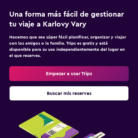
Mascotas permitidas bajo consulta (pueden aplicar cargos
Una forma más fácil de gestionar
extra)
tu viaje a Karlovy Vary
Ascensor
Ascensor disponible
Hacemos que sea súper fácil planificar, organizar y viajar
con los amigos o la familia. Trips es gratis y está
Plantas superiores accesibles por ascensor
disponible para su uso independientemente del lugar en
el que reserves.
Sistema de entretenimiento
TV de pantalla plana
Empezar a usar Trips
TV por cable o vía satélite
Canales de pago
Buscar mis reservas
Radio
Biblioteca
TV
Reproductor de DVD