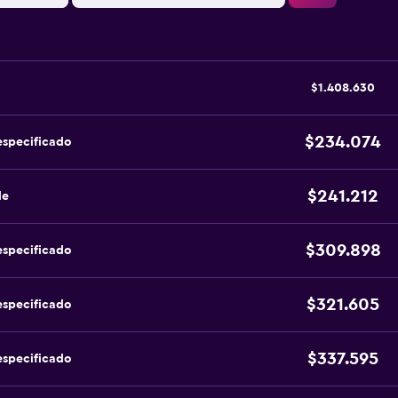
$1.408.630
$234.074
especificado
$241.212
de
$309.898
especificado
$321.605
especificado
$337.595
especificado