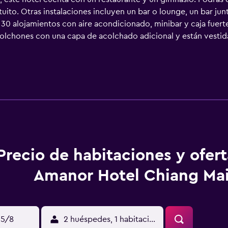
uito. Otras instalaciones incluyen un bar o lounge, un bar jun
 alojamientos con aire acondicionado, minibar y caja fuerte
colchones con una capa de acolchado adicional y están vesti
de alta calidad. Cabe destacar que este alojamiento permite a
 pulgadas con canales por cable. Los baños están dotados de a
éspedes pueden navegar por la web gracias a nuestro acceso a
rsonas en viaje de negocios se incluyen escritorio, sillas de 
y secador de pelo. Es posible solicitar masajes en la habitació
 servicio de limpieza todos los días. Los servicios de ocio y 
icletas gratuitas.
Precio de habitaciones y ofer
Amanor Hotel Chiang Ma
15/8
2 huéspedes, 1 habitación