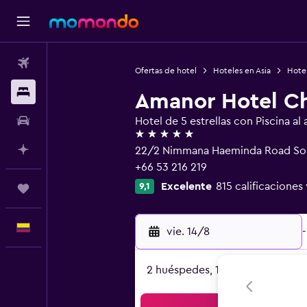
Vuelos
Ofertas de hotel
Hoteles en Asia
Hotel
Alojamientos
Amanor Hotel Ch
Carros
Hotel de 5 estrellas con Piscina al a
5 estrellas
Planifica con IA
22/2 Nimmana Haeminda Road Soi
+66 53 216 219
Excelente
815 calificaciones 
9,1
Trips
Español
vie. 14/8
-
2 huéspedes, 1 habitación