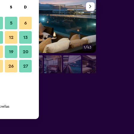
S
D
5
6
12
13
1/43
Otros
19
20
26
27
rellas