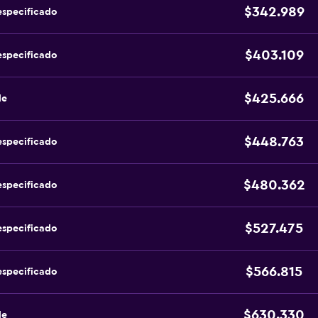
$342.989
especificado
$403.109
especificado
$425.666
de
$448.763
especificado
$480.362
especificado
$527.475
especificado
$566.815
especificado
$630.330
de