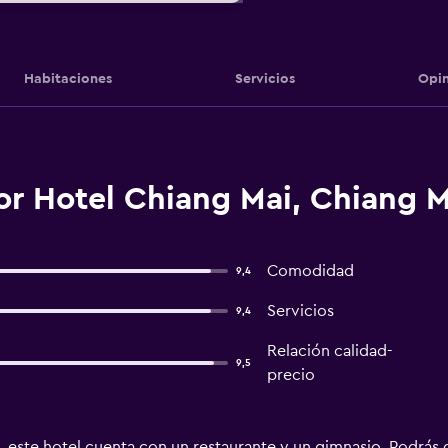
Habitaciones
Servicios
Opin
r Hotel Chiang Mai, Chiang M
Comodidad
9,4
Servicios
9,4
Relación calidad-
9,5
precio
e, este hotel cuenta con un restaurante y un gimnasio. Podrás d