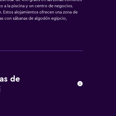
to a la piscina y un centro de negocios.
. Estos alojamientos ofrecen una zona de
das con sábanas de algodón egipcio,
 sus clientes elegir el tipo de almohada.
lbornoces, zapatillas, artículos de higiene
 Internet wifi gratis. Entre las comodidades
oficina y teléfono. Las habitaciones también
n y tabla de planchar con plancha. Se ofrece
esparcimiento en este hotel incluyen una
tas de
i