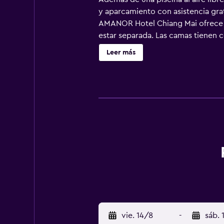
y aparcamiento con asistencia grat
AMANOR Hotel Chiang Mai ofrece 30
estar separada. Las camas tienen 
edredón de plumas y ropa de cama 
Leer más
Se ofrece una televisión LCD de 50
personal de diseño y bidé. Los hu
especialmente pensadas para las pe
incluyen botella de agua gratuita 
servicio nocturno de descubierta y
piscina al aire libre, gimnasio y bic
vie. 14/8
-
sáb. 