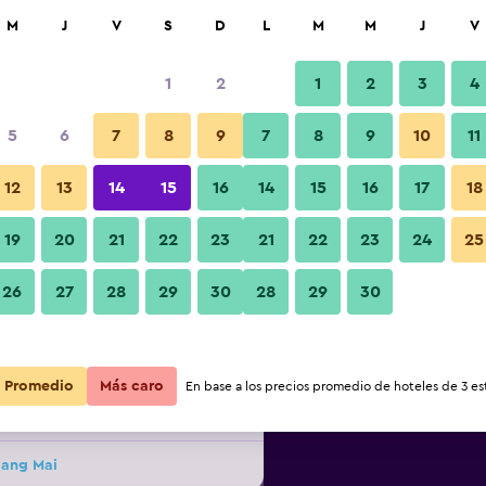
car
M
J
V
S
D
L
M
M
J
V
1
2
1
2
3
4
5
6
7
8
9
7
8
9
10
11
noche
Bar
12
13
14
15
16
14
15
16
17
18
r
Total noche
19
20
21
22
23
21
22
23
24
25
$234.074
Ver oferta
Fotos
26
27
28
29
30
28
29
30
$241.212
Ver oferta
Promedio
Más caro
En base a los precios promedio de hoteles de 3 est
$309.898
Ver oferta
iang Mai