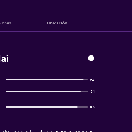
iones
Ubicación
ai
9,5
9,1
8,8
isfrutar de wifi gratis en las zonas comunes