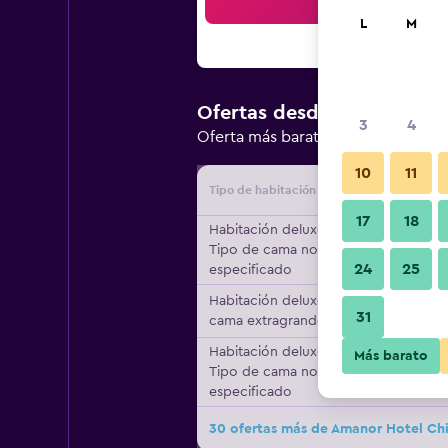
Bus
L
M
$234.074
Ofertas desde
/
3
4
Oferta más barata de precio por 
10
11
Tipo de habitación
Proveedo
17
18
Habitación deluxe,
Tipo de cama no
24
25
especificado
Habitación deluxe, 1
31
cama extragrande
Habitación deluxe,
Más barato
Tipo de cama no
especificado
30 ofertas más de Amanor Hotel Ch