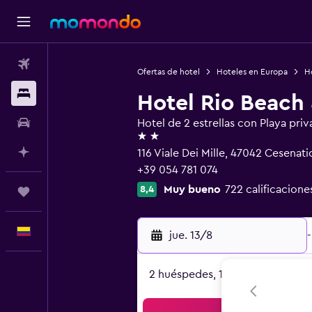
Vuelos
Ofertas de hotel
Hoteles en Europa
Ho
Alojamientos
Hotel Rio Beach 
Carros
Hotel de 2 estrellas con Playa priv
2 estrellas
Planifica con IA
116 Viale Dei Mille, 47042 Cesenati
+39 054 781 074
Muy bueno
722 calificacione
8,4
Trips
Español
jue. 13/8
-
2 huéspedes, 1 habitación