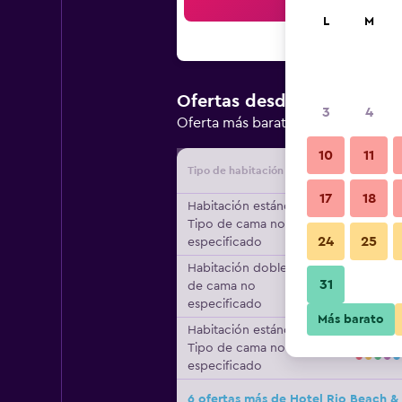
Bus
L
M
$307.918
Ofertas desde
/
3
4
Oferta más barata de precio por 
10
11
Tipo de habitación
Proveedo
17
18
Habitación estándar,
Tipo de cama no
24
25
especificado
Habitación doble, Tipo
31
de cama no
especificado
Más barato
Habitación estándar,
Tipo de cama no
especificado
6 ofertas más de Hotel Rio Beach &