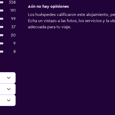
358
Aún no hay opiniones
191
Los huéspedes calificaron este alojamiento, p
99
Echa un vistazo a las fotos, los servicios y la u
37
adecuada para tu viaje.
20
9
8