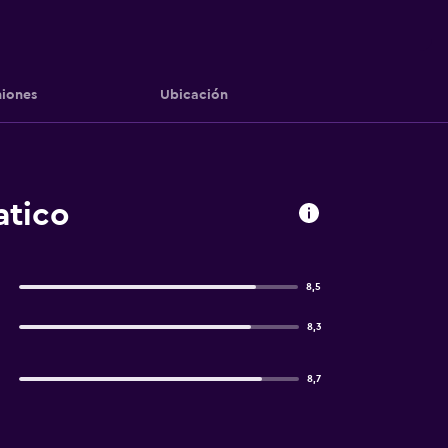
iones
Ubicación
atico
8,5
8,3
8,7