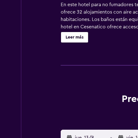
En este hotel para no fumadores te
ofrece 32 alojamientos con aire ac
habitaciones. Los baños están equi
hotel en Cesenatico ofrece acceso 
Se ofrece servicio de limpieza todo
Leer más
Pre
jue. 13/8
-
vie. 