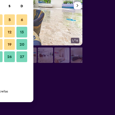
S
D
5
6
12
13
1/16
Comedor
19
20
26
27
rellas