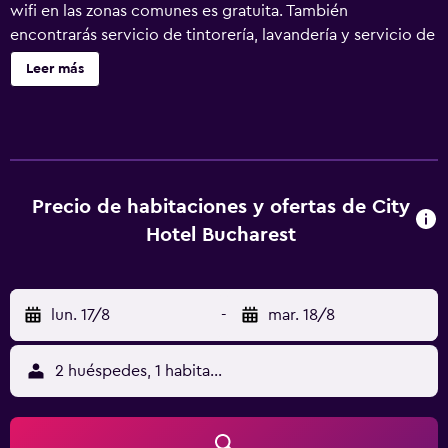
wifi en las zonas comunes es gratuita. También
encontrarás servicio de tintorería, lavandería y servicio de
recepción 24 horas. City Hotel Bucharest ofrece 74
Leer más
alojamientos con caja fuerte. Se ofrece una televisión de
pantalla plana de 60 pulgadas con canales por cable. Los
baños están equipados con ducha. Los huéspedes pueden
navegar por la web gracias a nuestro acceso a Internet
wifi gratis. Los servicios para las personas de negocios
incluyen escritorio y teléfono.
Precio de habitaciones y ofertas de City
Hotel Bucharest
lun. 17/8
-
mar. 18/8
2 huéspedes, 1 habitación