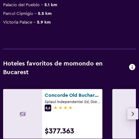
Palacio del Pueblo
5.1 km
Parcul Cișmigiu
5.5 km
Victoria Palace
5.9 km
Hoteles favoritos de momondo en
Bucarest
Concorde Old Bucharest Hotel
Splaiul Independentei 2d, District 3, Bucarest
4 estrellas
8,6
$377.363