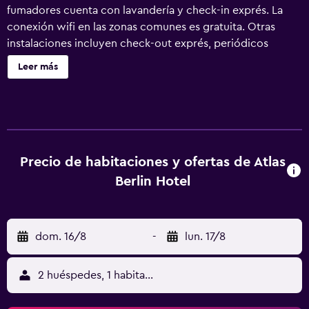
fumadores cuenta con lavandería y check-in exprés. La
conexión wifi en las zonas comunes es gratuita. Otras
instalaciones incluyen check-out exprés, periódicos
gratuitos y asistencia turística y para la compra de
Leer más
entradas. Hotel Atlas Berlin ofrece 28 alojamientos con
minibar y caja fuerte. Estos alojamientos ofrecen una zona
de estar separada e incluyen escritorio. Se ofrece una
televisión de pantalla plana con canales por cable. Los
baños están equipados con ducha, artículos de higiene
personal gratuitos y secador de pelo. Los huéspedes
Precio de habitaciones y ofertas de Atlas
pueden navegar por la web gracias a nuestro acceso a
Berlin Hotel
Internet wifi gratis. Es posible solicitar juegos de cama
hipoalergénicos y tabla de planchar con plancha. Se
ofrece servicio de limpieza todos los días.
dom. 16/8
-
lun. 17/8
2 huéspedes, 1 habitación