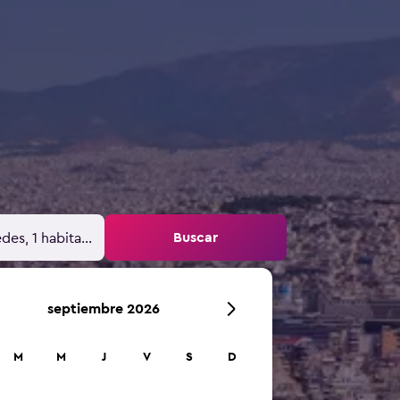
Buscar
des, 1 habitación
septiembre 2026
M
M
J
V
S
D