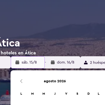
Ática
 hoteles en Ática
sáb. 15/8
-
dom. 16/8
2 huéspe
agosto 2026
L
M
M
J
V
S
D
L