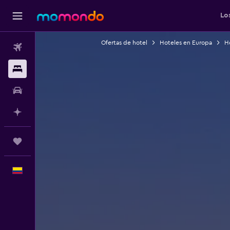
Lo
Ofertas de hotel
Hoteles en Europa
H
Vuelos
Alojamientos
Carros
Planifica con IA
Trips
Español