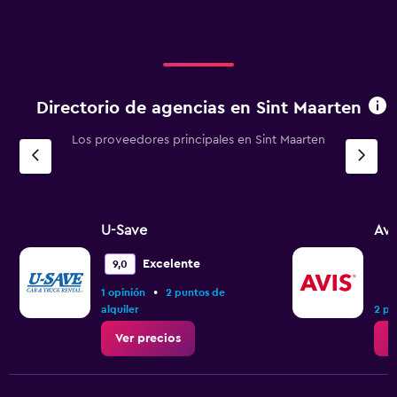
Directorio de agencias en Sint Maarten
Los proveedores principales en Sint Maarten
U-Save
Avi
Excelente
9,0
•
1 opinión
2 puntos de
alquiler
2 pu
Ver precios
V