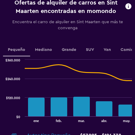
Ofertas de alquiler de carros en Sint
The
chart
Maarten encontradas en momondo
has
1
Encuentra el carro de alquiler en Sint Maarten que más te
Y
convenga
axis
displaying
values.
Range:
Pequeño
Mediano
Grande
SUV
Van
Camion
0
to
$360.000
Combination
3.6.
Chart
graphic.
chart
with
$240.000
2
data
series.
$120.000
The
chart
has
$0
1
End
ene
feb.
mar.
abr.
may.
of
X
interactive
axis
chart