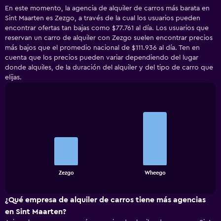
En este momento, la agencia de alquiler de carros más barata en
Sint Maarten es Zezgo, a través de la cual los usuarios pueden
encontrar ofertas tan bajas como $77.761 al día. Los usuarios que
reservan un carro de alquiler con Zezgo suelen encontrar precios
más bajos que el promedio nacional de $111.936 al día. Ten en
cuenta que los precios pueden variar dependiendo del lugar
donde alquiles, de la duración del alquiler y del tipo de carro que
elijas.
Bar
Chart
graphic.
chart
with
2
bars.
The
chart
End
Zezgo
Wheego
of
has
interactive
1
chart
X
¿Qué empresa de alquiler de carros tiene más agencias
axis
en Sint Maarten?
displaying