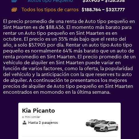
Autos tipo Pequeño
$57.905 - $126.338
displaying
categories.
Todos los tipos de carros
$188.764 - $327.777
Range:
14
El precio promedio de una renta de Auto tipo pequeño en
categories.
Sint Maarten es de $88.436. El momento más barato para
The
rentar un Auto tipo pequeño en Sint Maarten es en
chart
octubre. El precio es un 35% más bajo que el resto del
has
año, a solo $57.905 por día. Rentar un auto tipo Auto tipo
1
pequeño es normalmente 64% más barato que un auto de
Y
renta promedio en Sint Maarten. El precio promedio de un
axis
vehículo de alquiler en Sint Maarten puede variar en
displaying
función de varios factores, como la oferta, la popularidad
values.
del vehículo y la anticipación con la que reserves tu auto
Range:
de alquiler. A continuación te presentamos los mejores
0
precios de alquiler de Auto tipo pequeño en Sint Maarten
to
encontrados en momondo en la última semana.
360000.
Kia Picanto
o Mini similar
Hasta 2 pasajeros