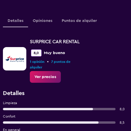
Detalles
Opiniones
Puntos de alquiler
SURPRICE CAR RENTAL
Muy bueno
8,0
•
1 opinión
7 puntos de
alquiler
Ver precios
Detalles
Limpieza
8,0
Confort
8,5
En general