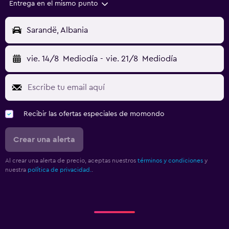
Entrega en el mismo punto
Sarandë, Albania
vie. 14/8
Mediodía
-
vie. 21/8
Mediodía
Recibir las ofertas especiales de momondo
Crear una alerta
Al crear una alerta de precio, aceptas nuestros
términos y condiciones
y
nuestra
política de privacidad.
.