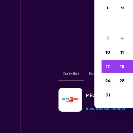
L
M
A c
3
4
agen
10
11
17
18
Detalles
Puntos de alquiler
24
25
31
MEGADRIVE
4 puntos de alquiler