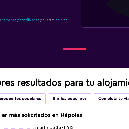
os
términos y condiciones
y nuestra
política
res resultados para tu alojam
eropuertos populares
Barrios populares
Completa tu via
iler más solicitados en Nápoles
a partir de $371.415