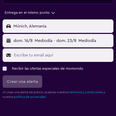
Entrega en el mismo punto
Múnich, Alemania
dom. 16/8
Mediodía
-
dom. 23/8
Mediodía
Recibir las ofertas especiales de momondo
Crear una alerta
Al crear una alerta de precio, aceptas nuestros
términos y condiciones
y
nuestra
política de privacidad.
.