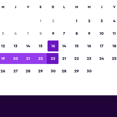
M
J
V
S
D
L
M
M
J
V
encias de Express Rent a Car 
1
2
1
2
3
4
ontinuación encontrarás información sobre cada
5
6
7
8
9
7
8
9
10
11
as de alquiler de carros de Express Rent a Car e
dirección, número de teléfono y opinione
12
13
14
15
16
14
15
16
17
18
19
20
21
22
23
21
22
23
24
25
26
27
28
29
30
28
29
30
Ver precios