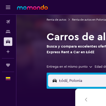
Renta de autos
Renta de autos en Polonia
Vuelos
Alojamientos
Carros de a
Carros
Busca y compara excelentes oferta
Planifica con IA
Express Rent a Car en Łódź
Trips
Entrega en el mismo punto
Edad d
Español