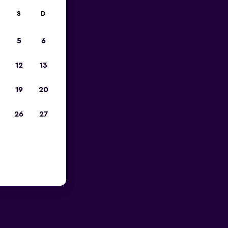
S
D
en Łódź
5
6
 una de las
12
13
n Łódź, con su
s
19
20
26
27