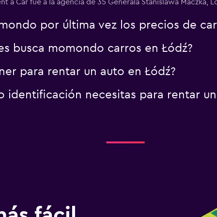
nt a Car fue a la agencia de 35 Generala Stanislawa Maczka, L
ondo por última vez los precios de car
es busca momondo carros en Łódź?
er para rentar un auto en Łódź?
identificación necesitas para rentar un
ás fácil