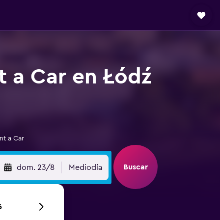
t a Car en Łódź
nt a Car
Buscar
dom. 23/8
Mediodía
6