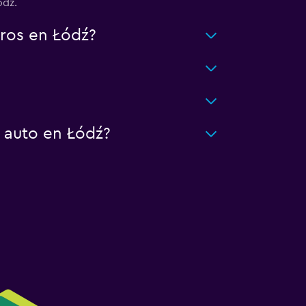
odz.
ros en Łódź?
 auto en Łódź?